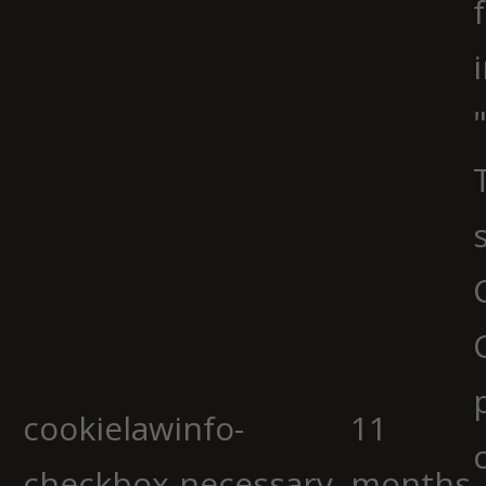
cookielawinfo-
11
checkbox-necessary
months