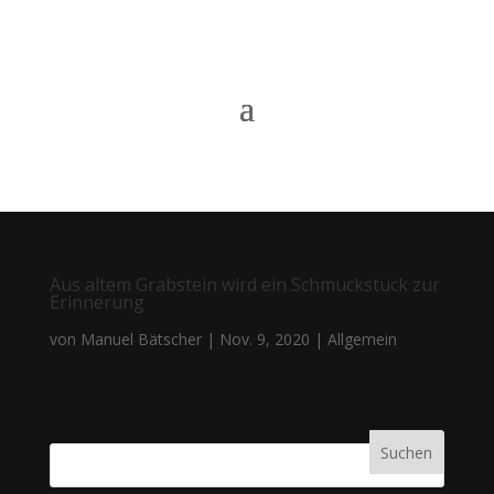
Aus altem Grabstein wird ein Schmuckstück zur
Erinnerung
von
Manuel Bätscher
|
Nov. 9, 2020
|
Allgemein