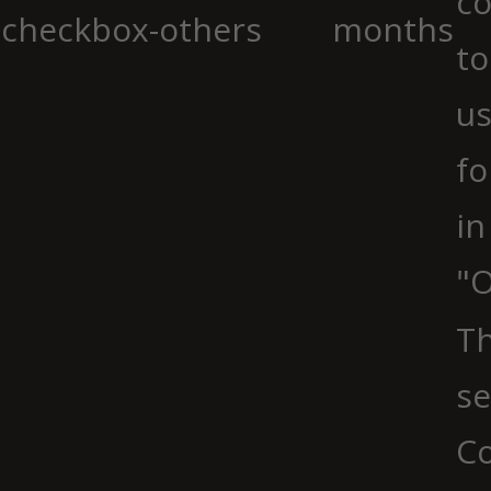
co
checkbox-others
months
to
us
fo
in
"O
Th
se
Co