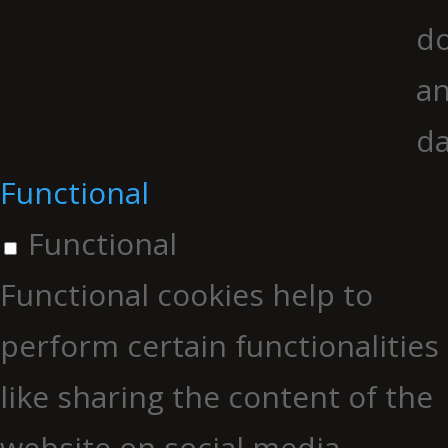
do
an
da
Functional
Functional
Functional cookies help to
perform certain functionalities
like sharing the content of the
website on social media