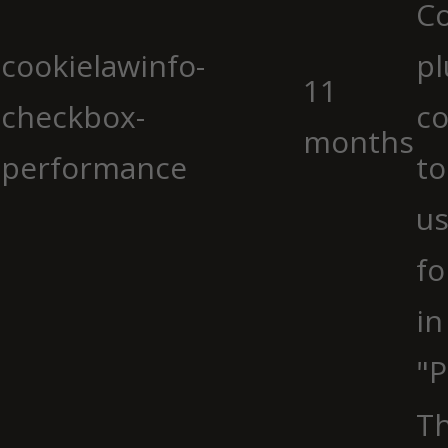
C
cookielawinfo-
pl
11
checkbox-
co
months
performance
to
us
fo
in
"P
Th