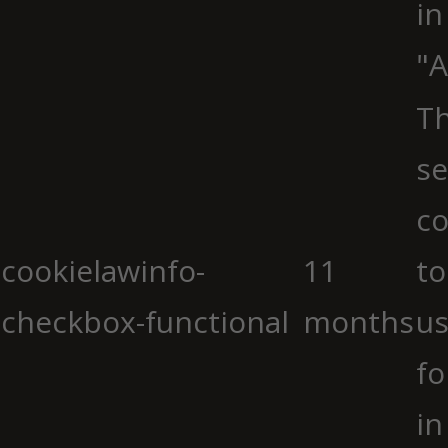
in
"A
Th
se
co
cookielawinfo-
11
to
checkbox-functional
months
us
fo
in