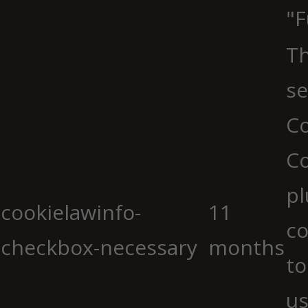
"F
Th
se
Co
C
pl
cookielawinfo-
11
co
checkbox-necessary
months
to
us