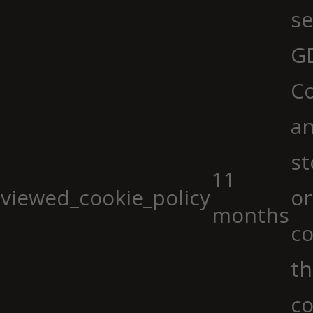
se
G
Co
an
st
11
viewed_cookie_policy
or
months
co
th
co