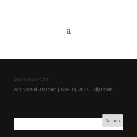
Bachkiesel-Uhr
von
Manuel Bätscher
|
Nov. 18, 2014
|
Allgemein