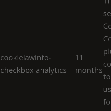
Th
se
Co
C
pl
cookielawinfo-
11
co
checkbox-analytics
months
to
us
fo