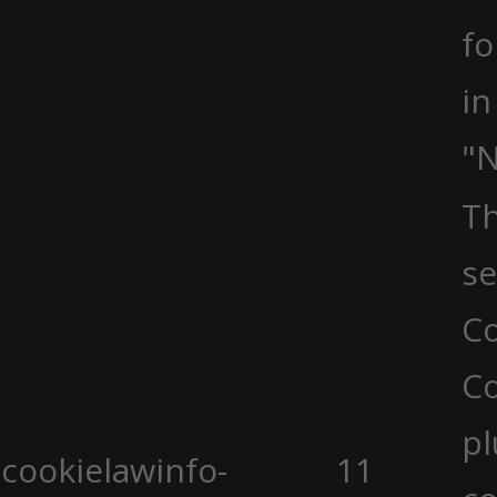
fo
in
"N
Th
se
Co
C
pl
cookielawinfo-
11