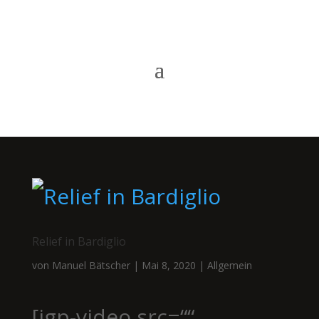
Relief in Bardiglio
von
Manuel Bätscher
|
Mai 8, 2020
|
Allgemein
[igp-video src=““