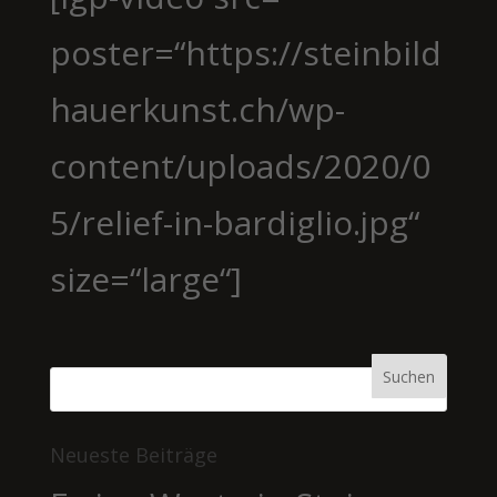
poster=“https://steinbild
hauerkunst.ch/wp-
content/uploads/2020/0
5/relief-in-bardiglio.jpg“
size=“large“]
Neueste Beiträge