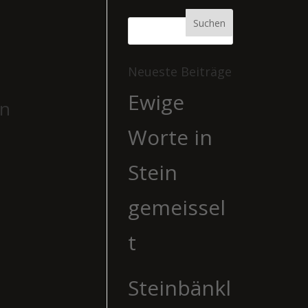
Neueste Beiträge
Ewige
en
Worte in
Stein
gemeissel
t
Steinbänkl