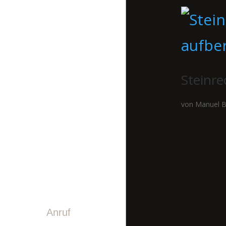
STEINDESIGN
LASERGRAVUREN
PINWAND
VIDEO
Steinre
GESCHICHTE
von
Manuel B
TEAM
KONTAKT
Anruf