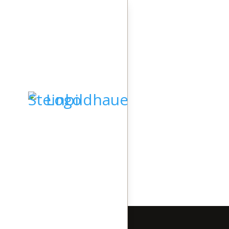
Startseite
Grabsteine
Skulpturen
Kieselkunst
Steindesign
Lasergravuren
Pinwand
Video
Geschichte
Team
STARTSEITE
Kontakt
GRABSTEINE
SKULPTUREN
KIESELKUNST