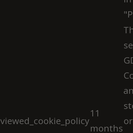
"P
Th
se
G
Co
an
st
11
viewed_cookie_policy
or
months