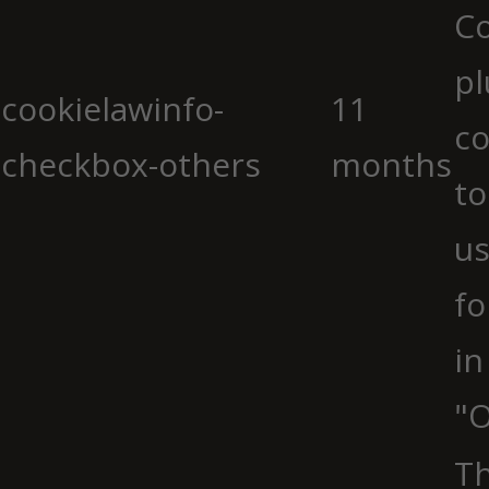
C
pl
cookielawinfo-
11
co
checkbox-others
months
to
us
fo
in
"O
Th