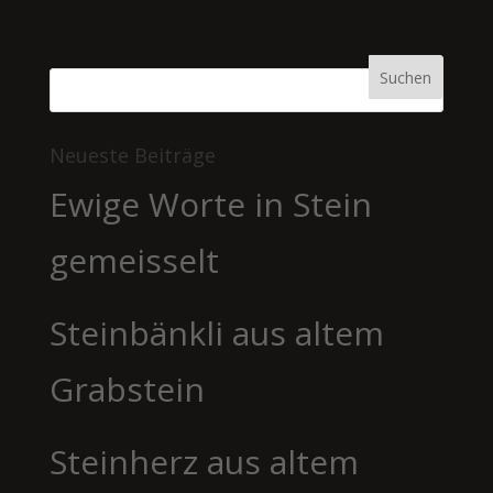
Neueste Beiträge
Ewige Worte in Stein
gemeisselt
Steinbänkli aus altem
Grabstein
Steinherz aus altem