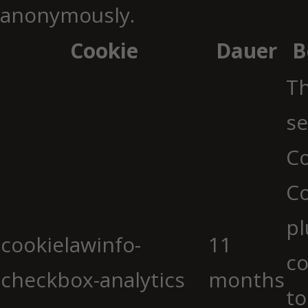
anonymously.
Cookie
Dauer
B
Th
se
Co
C
pl
cookielawinfo-
11
co
checkbox-analytics
months
to