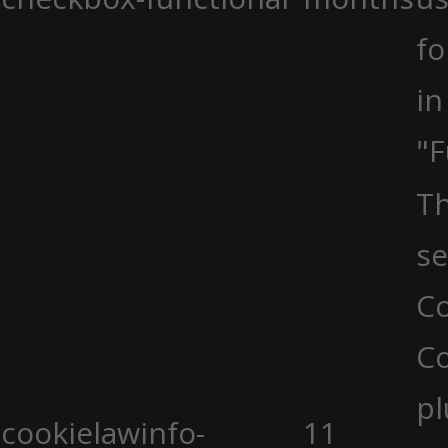
fo
in
"F
Th
se
Co
C
pl
cookielawinfo-
11