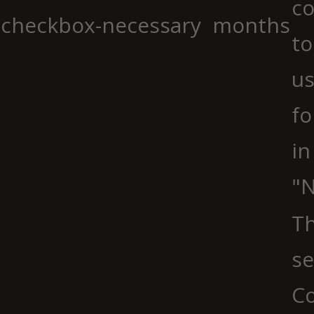
co
checkbox-necessary
months
to
us
fo
in
"N
Th
se
Co