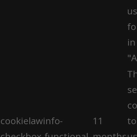
us
fo
in
"A
Th
se
co
cookielawinfo-
11
to
checkbox-functional
months
us