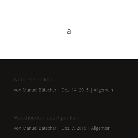
Neue Steinbilder!
von
Manuel Bätscher
|
Dez. 14, 2015
|
Allgemein
Waschbecken aus Alpenkalk
von
Manuel Bätscher
|
Dez. 7, 2015
|
Allgemein