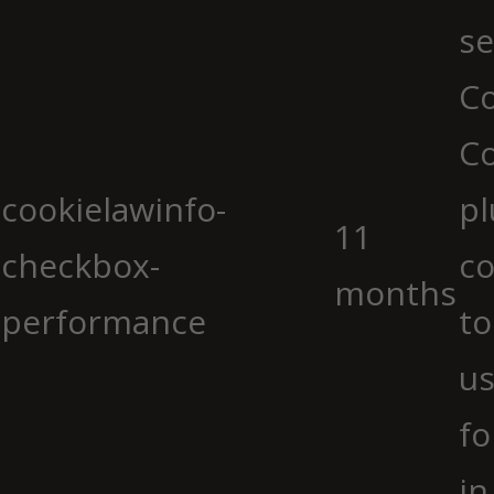
se
Co
C
cookielawinfo-
pl
11
checkbox-
co
months
performance
to
us
fo
in