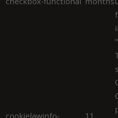
checkbox-functional
months
cookielawinfo-
11