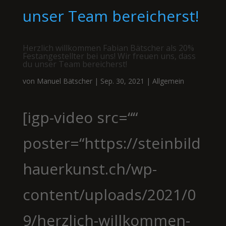
Herzlich willkommen Fabian Bätscher als 20%
Festangestellter bei uns! Wir freuen uns, dass
du unser Team bereicherst!
von
Manuel Bätscher
|
Sep. 30, 2021
|
Allgemein
[igp-video src=““
poster=“https://steinbild
hauerkunst.ch/wp-
content/uploads/2021/0
9/herzlich-willkommen-