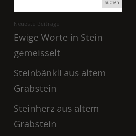
Neueste Beiträge
Ewige Worte in Stein
gemeisselt
Steinbänkli aus altem
Grabstein
Steinherz aus altem
Grabstein