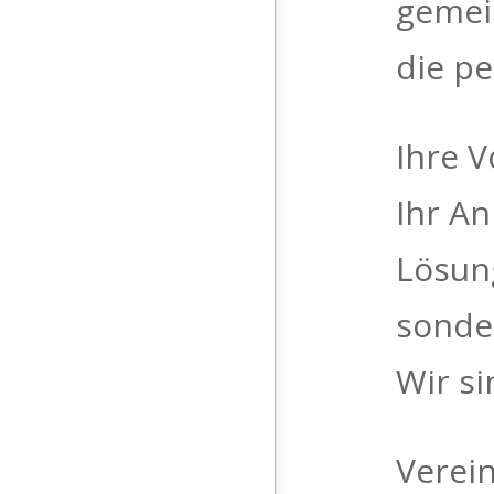
gemei
die p
Ihre V
Ihr A
Lösun
sonde
Wir si
Verein