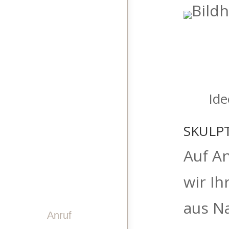
STEINDESIGN
LASERGRAVUREN
PINWAND
VIDEO
Ide
GESCHICHTE
TEAM
SKULP
KONTAKT
Auf An
wir I
aus Na
Anruf