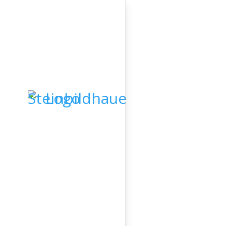
Startseite
Grabsteine
Skulpturen
Kieselkunst
Steindesign
Lasergravuren
Pinwand
Video
Geschichte
Team
STARTSEITE
Kontakt
GRABSTEINE
SKULPTUREN
KIESELKUNST