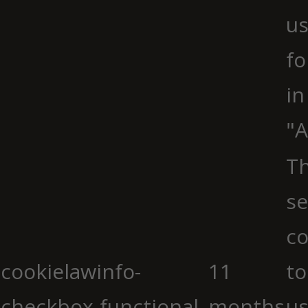
us
fo
in
"A
Th
se
co
cookielawinfo-
11
to
checkbox-functional
months
us