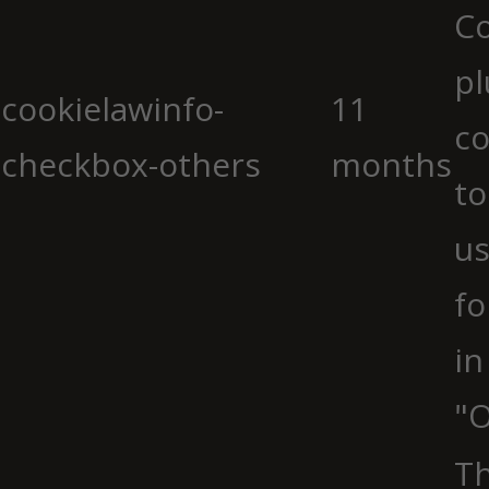
C
pl
cookielawinfo-
11
co
checkbox-others
months
to
us
fo
in
"O
Th