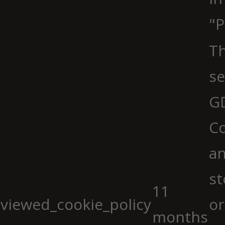
"P
Th
se
G
Co
an
st
11
viewed_cookie_policy
or
months