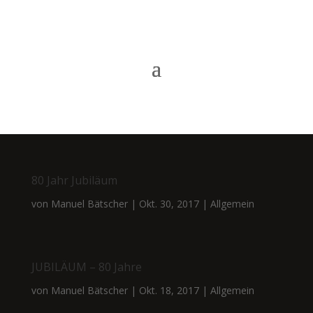
80 Jahr Jubiläum
von
Manuel Bätscher
|
Okt. 30, 2017
|
Allgemein
JUBILÄUM – 80 Jahre
von
Manuel Bätscher
|
Okt. 18, 2017
|
Allgemein