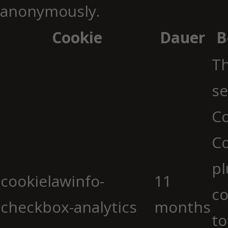
anonymously.
Cookie
Dauer
B
Th
se
Co
C
pl
cookielawinfo-
11
co
checkbox-analytics
months
to