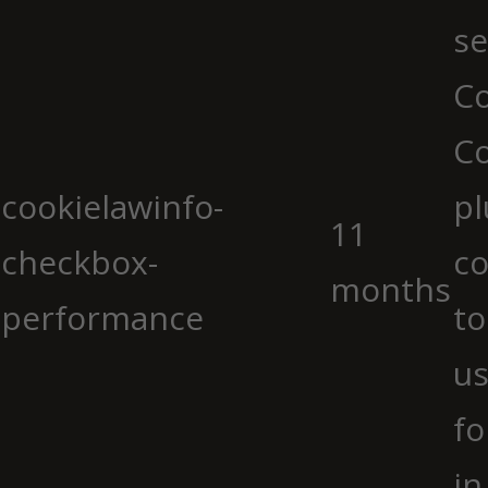
se
Co
C
cookielawinfo-
pl
11
checkbox-
co
months
performance
to
us
fo
in