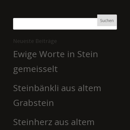
Neueste Beiträge
Ewige Worte in Stein
gemeisselt
Steinbänkli aus altem
Grabstein
Steinherz aus altem