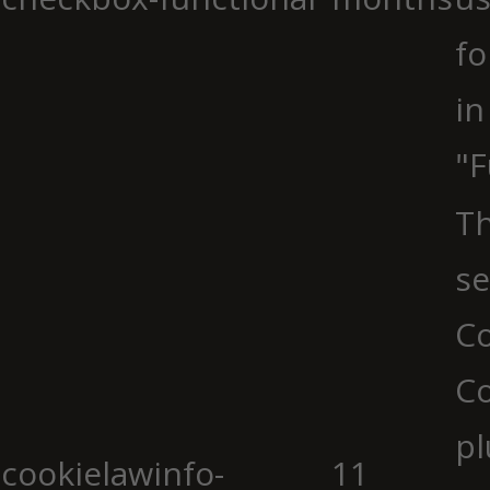
fo
in
"F
Th
se
Co
C
pl
cookielawinfo-
11