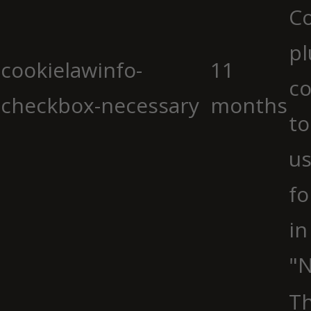
C
pl
cookielawinfo-
11
co
checkbox-necessary
months
to
us
fo
in
"N
Th