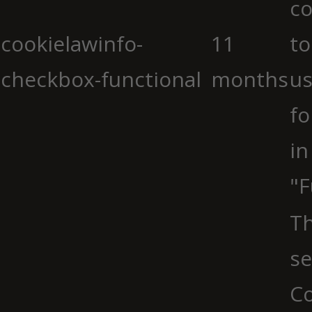
co
cookielawinfo-
11
to
checkbox-functional
months
us
fo
in
"F
Th
se
Co