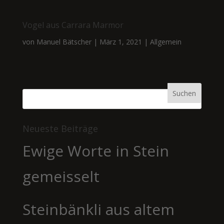
Vogel aus Carrara Marmor
von
Manuel Bätscher
|
März 1, 2021
|
Allgemein
Neueste Beiträge
Ewige Worte in Stein
gemeisselt
Steinbänkli aus altem