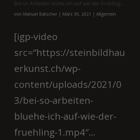
Bei so Arbeiten blühe ich auf wie der Frühling…
von
Manuel Bätscher
|
März 30, 2021
|
Allgemein
[igp-video
src=“https://steinbildhau
erkunst.ch/wp-
content/uploads/2021/0
3/bei-so-arbeiten-
bluehe-ich-auf-wie-der-
fruehling-1.mp4″...