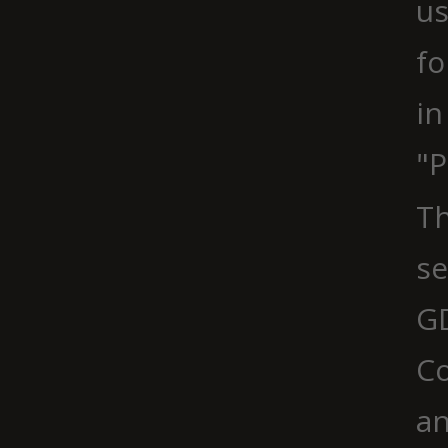
us
fo
in
"P
Th
se
G
Co
an