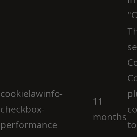
"O
Th
se
Co
C
cookielawinfo-
pl
11
checkbox-
co
months
performance
to