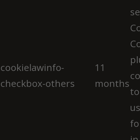
se
Co
C
pl
cookielawinfo-
11
co
checkbox-others
months
to
us
fo
in