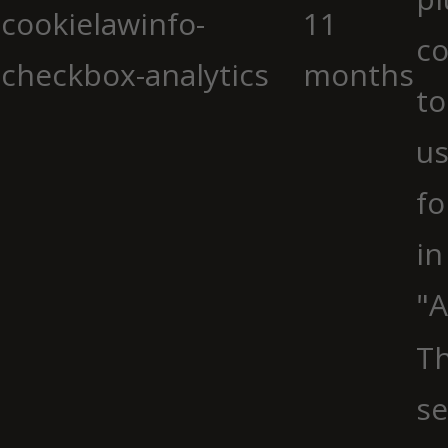
cookielawinfo-
11
co
checkbox-analytics
months
to
us
fo
in
"A
Th
se