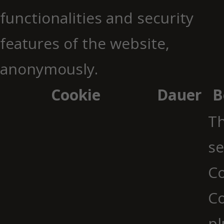
functionalities and security
features of the website,
anonymously.
Cookie
Dauer
B
Th
se
Co
C
pl