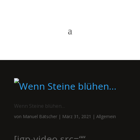
Wenn Steine blühen…
von
Manuel Bätscher
|
März 31, 2021
|
Allgemein
[igp-video src=““