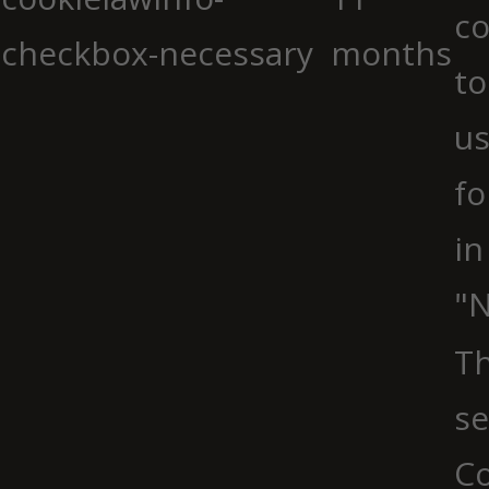
co
checkbox-necessary
months
to
us
fo
in
"N
Th
se
Co