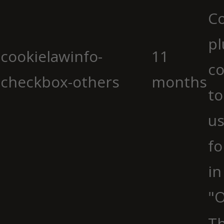
C
pl
cookielawinfo-
11
co
checkbox-others
months
to
us
fo
in
"O
Th