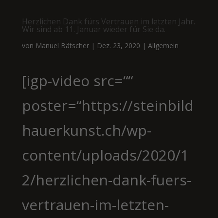
Herzlichen Dank fürs Vertrauen im letzten Jahr.
Wir sind ab 11. Januar wieder für Sie da.
von
Manuel Bätscher
|
Dez. 23, 2020
|
Allgemein
[igp-video src=““
poster=“https://steinbild
hauerkunst.ch/wp-
content/uploads/2020/1
2/herzlichen-dank-fuers-
vertrauen-im-letzten-