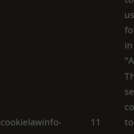
us
fo
in
"A
Th
se
co
cookielawinfo-
11
to