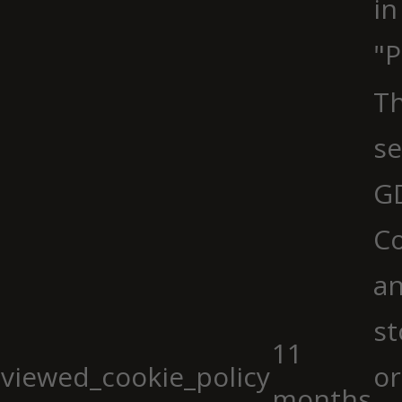
in
"P
Th
se
G
Co
an
st
11
viewed_cookie_policy
or
months