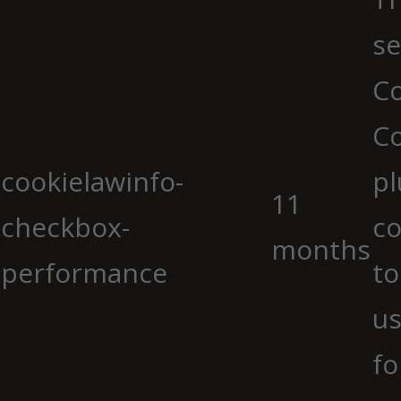
se
Co
C
cookielawinfo-
pl
11
checkbox-
co
months
performance
to
us
fo