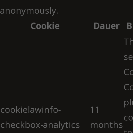
anonymously.
Cookie
Dauer
B
Th
se
Co
C
pl
cookielawinfo-
11
co
checkbox-analytics
months
to