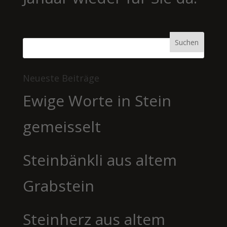
Neueste Beiträge
Ewige Worte in Stein
gemeisselt
Steinbänkli aus altem
Grabstein
Steinherz aus altem