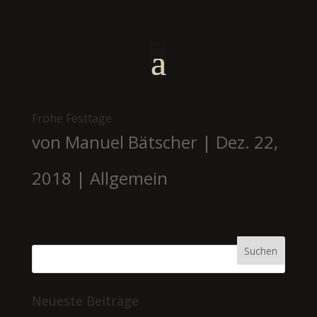
Frohe Festtage
von
Manuel Bätscher
|
Dez. 22,
2018
|
Allgemein
Neueste Beiträge