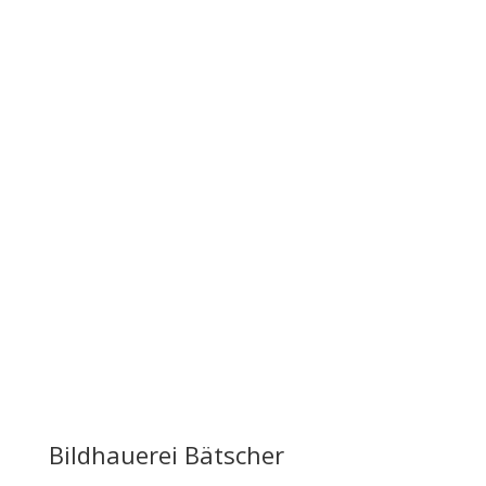

IMG_0470.heic

Steinbock gelasert auf Alpenkalk-
Kiesel
Bildhauerei Bätscher