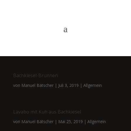
Bachkiesel-Brunnen
von
Manuel Bätscher
|
Juli 3, 2019
|
Allgemein
Lavabo mit Kuh aus Bachkiesel
von
Manuel Bätscher
|
Mai 25, 2019
|
Allgemein