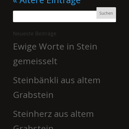
Neueste Beiträge
Ewige Worte in Stein
gemeisselt
Steinbänkli aus altem
Grabstein
Steinherz aus altem
Grabstein