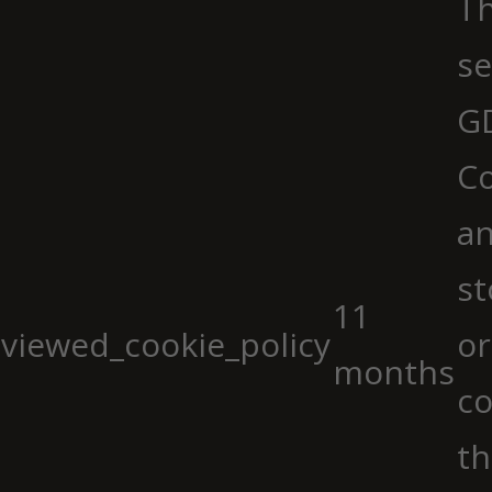
Th
se
G
Co
an
st
11
viewed_cookie_policy
or
months
co
th