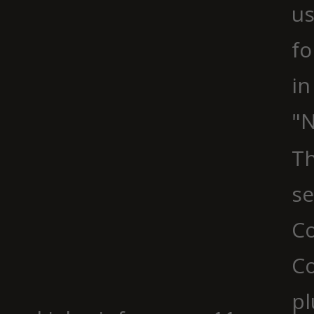
us
fo
in
"N
Th
se
Co
C
pl