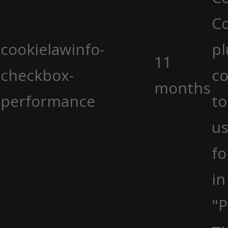
C
cookielawinfo-
pl
11
checkbox-
co
months
performance
to
us
fo
in
"P