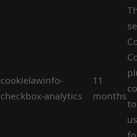
Th
se
Co
C
pl
cookielawinfo-
11
co
checkbox-analytics
months
to
us
fo