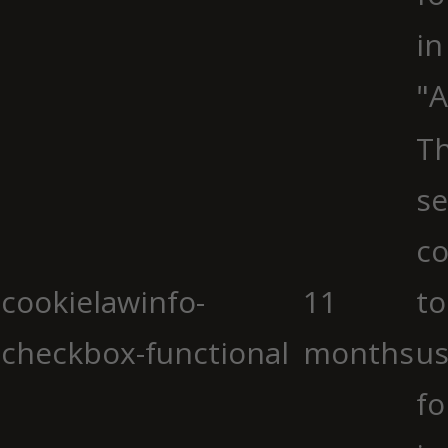
in
"A
Th
se
co
cookielawinfo-
11
to
checkbox-functional
months
us
fo