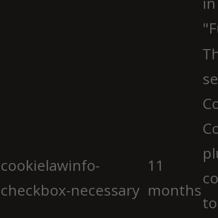
in
"F
Th
se
Co
C
pl
cookielawinfo-
11
co
checkbox-necessary
months
to