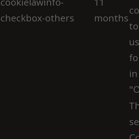
cookielawinfo-
11
co
checkbox-others
months
to
us
fo
in
"O
Th
se
Co