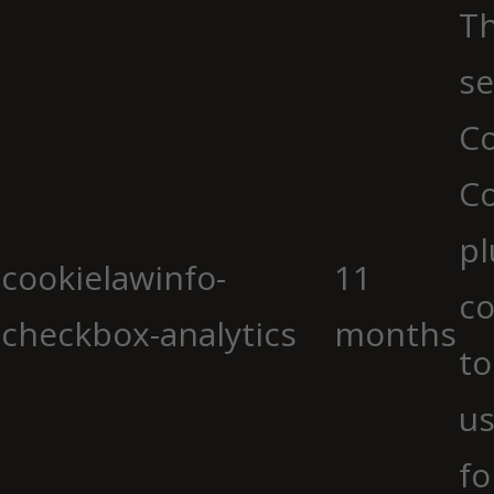
Th
se
Co
C
pl
cookielawinfo-
11
co
checkbox-analytics
months
to
us
fo