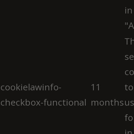
in
"A
Th
se
co
cookielawinfo-
11
to
checkbox-functional
months
us
fo
in