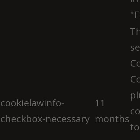
"F
Th
se
Co
C
pl
cookielawinfo-
11
co
checkbox-necessary
months
to