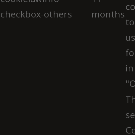
co
checkbox-others
months
to
us
fo
in
"O
Th
se
Co