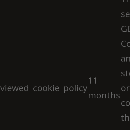
se
G
Co
an
st
11
viewed_cookie_policy
or
months
co
th