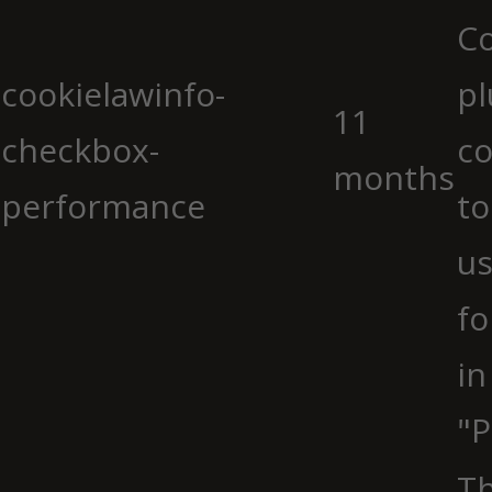
C
cookielawinfo-
pl
11
checkbox-
co
months
performance
to
us
fo
in
"P
Th