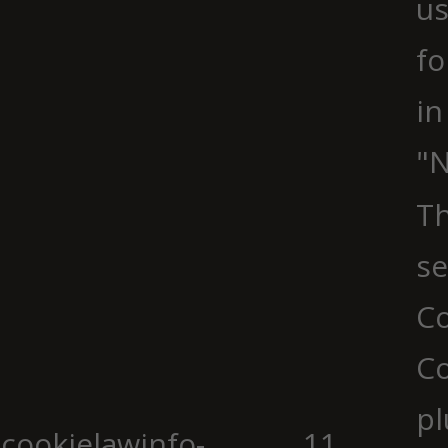
us
fo
in
"N
Th
se
Co
C
pl
cookielawinfo-
11