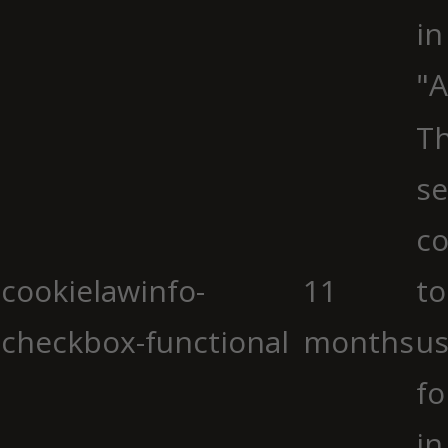
in
"A
Th
se
co
cookielawinfo-
11
to
checkbox-functional
months
us
fo
in