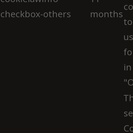
co
checkbox-others
months
to
us
fo
in
"O
Th
se
Co