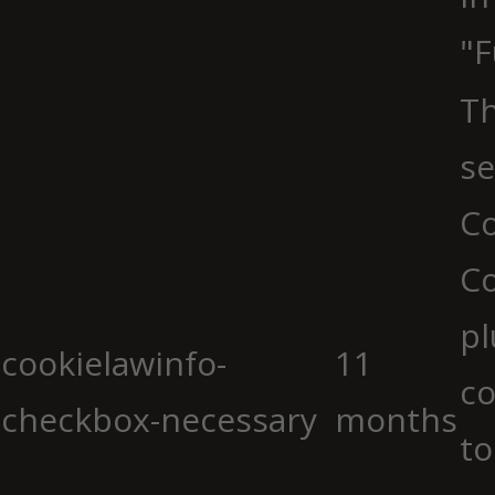
"F
Th
se
Co
C
pl
cookielawinfo-
11
co
checkbox-necessary
months
to