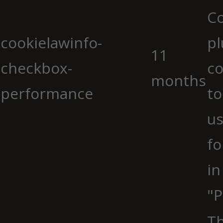
C
cookielawinfo-
pl
11
checkbox-
co
months
performance
to
us
fo
in
"P
Th