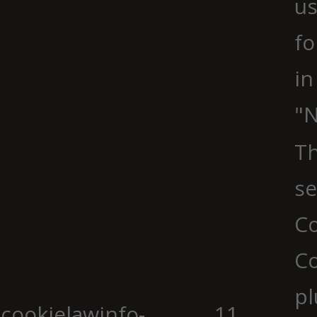
us
fo
in
"N
Th
se
Co
C
pl
cookielawinfo-
11