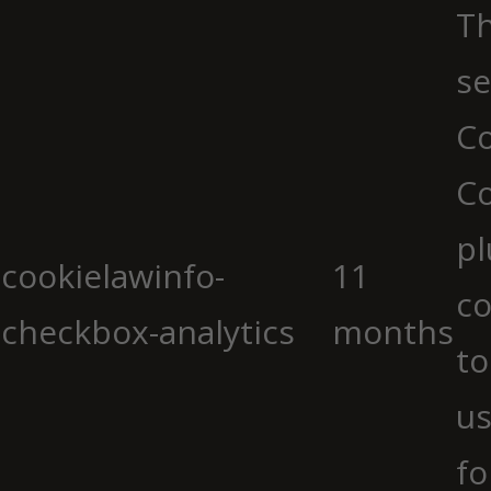
Th
se
Co
C
pl
cookielawinfo-
11
co
checkbox-analytics
months
to
us
fo