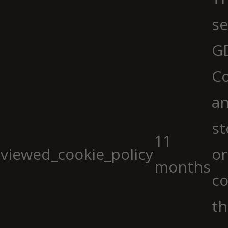
se
G
Co
an
st
11
viewed_cookie_policy
or
months
co
th