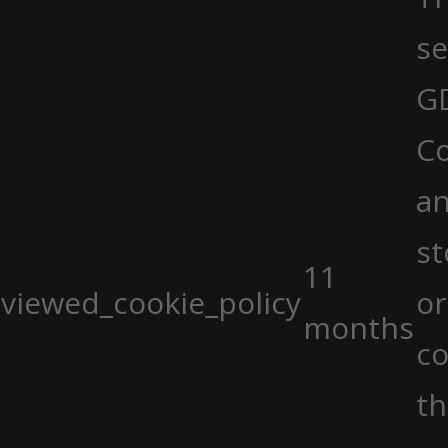
se
G
Co
an
st
11
viewed_cookie_policy
or
months
co
th