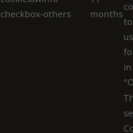
co
checkbox-others
months
to
us
fo
in
"O
Th
se
Co