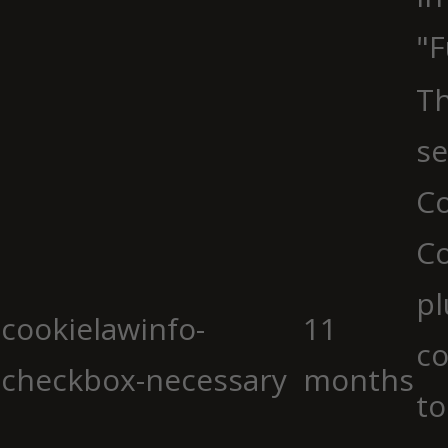
"F
Th
se
Co
C
pl
cookielawinfo-
11
co
checkbox-necessary
months
to