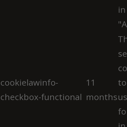
in
"A
Th
se
co
cookielawinfo-
11
to
checkbox-functional
months
us
fo
in