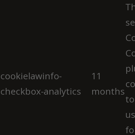
Th
se
Co
C
pl
cookielawinfo-
11
co
checkbox-analytics
months
to
us
fo