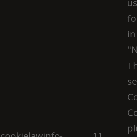
us
fo
in
"N
Th
se
Co
C
pl
cookielawinfo-
11