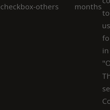
co
checkbox-others
months
to
us
fo
in
"O
Th
se
Co