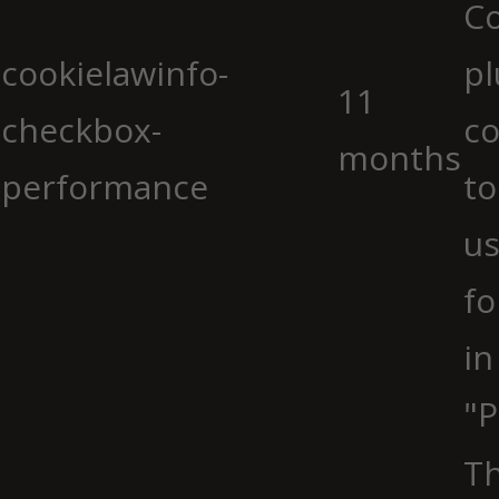
C
cookielawinfo-
pl
11
checkbox-
co
months
performance
to
us
fo
in
"P
Th