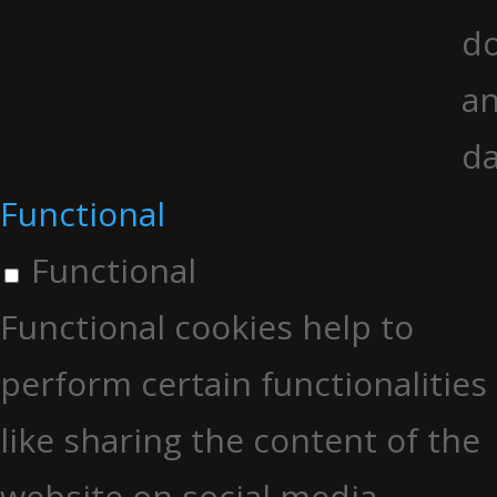
do
an
da
Functional
Functional
Functional cookies help to
perform certain functionalities
like sharing the content of the
website on social media