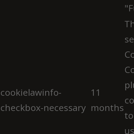
"F
Th
se
Co
C
pl
cookielawinfo-
11
co
checkbox-necessary
months
to
us