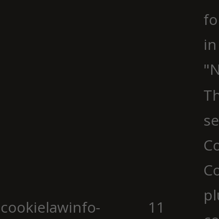
fo
in
"N
Th
se
Co
C
pl
cookielawinfo-
11