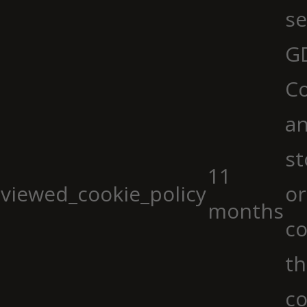
se
G
Co
an
st
11
viewed_cookie_policy
or
months
co
th
co