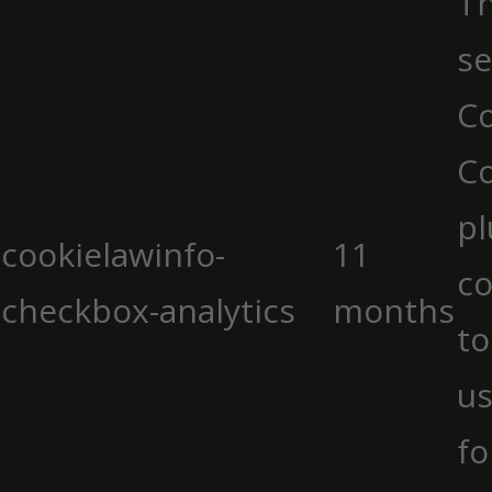
Th
se
Co
C
pl
cookielawinfo-
11
co
checkbox-analytics
months
to
us
fo