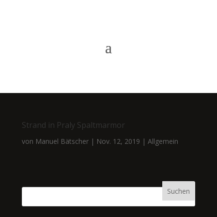
Strand in Praly Spaltmarmor
von
Manuel Bätscher
|
Nov. 12, 2019
|
Allgemein