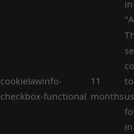
in
"A
Th
se
co
cookielawinfo-
11
to
checkbox-functional
months
us
fo
in