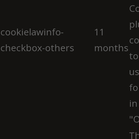
C
pl
cookielawinfo-
11
co
checkbox-others
months
to
us
fo
in
"O
Th