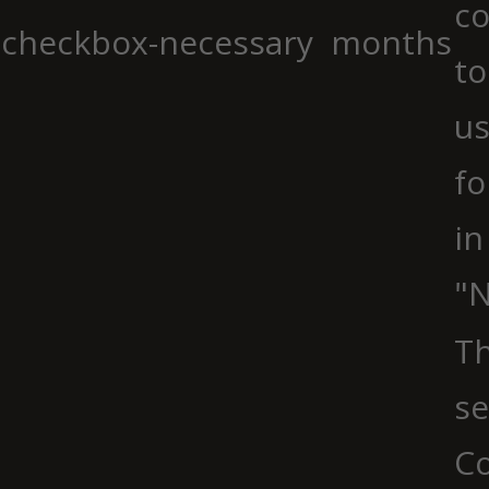
co
checkbox-necessary
months
to
us
fo
in
"N
Th
se
Co