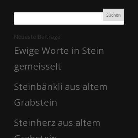
Neueste Beiträge
Ewige Worte in Stein
gemeisselt
Steinbänkli aus altem
Grabstein
Steinherz aus altem