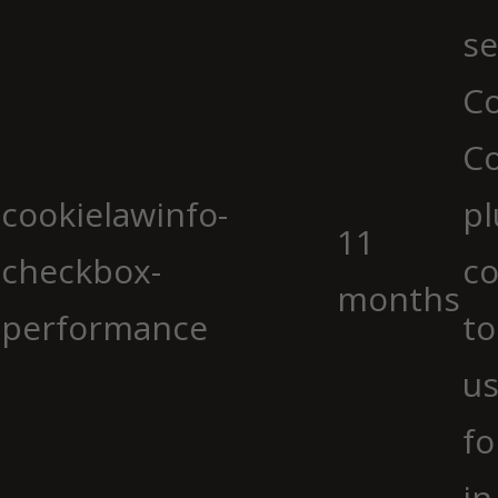
se
Co
C
cookielawinfo-
pl
11
checkbox-
co
months
performance
to
us
fo
in