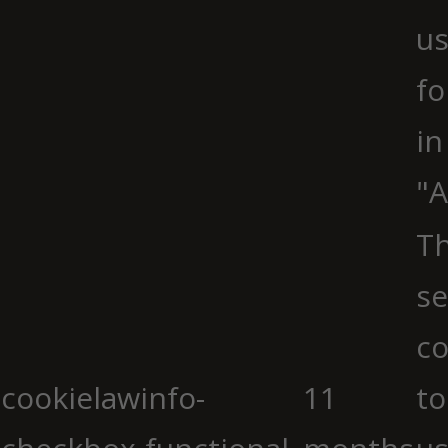
us
fo
in
"A
Th
se
co
cookielawinfo-
11
to