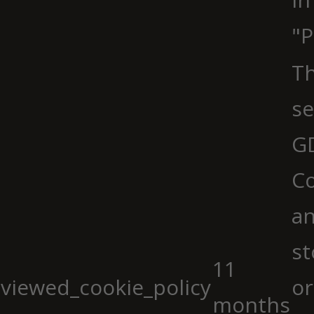
"P
Th
se
G
Co
an
st
11
viewed_cookie_policy
or
months