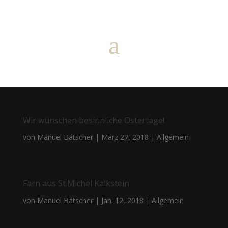
Wir wünschen besinnliche Ostertage!
von
Manuel Bätscher
|
März 27, 2018
|
Allgemein
Farn aus St.Michel Kalkstein
von
Manuel Bätscher
|
Jan. 12, 2018
|
Allgemein