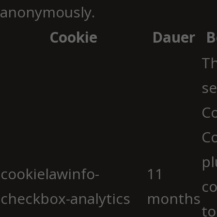
anonymously.
Cookie
Dauer
B
Th
se
Co
C
pl
cookielawinfo-
11
co
checkbox-analytics
months
to