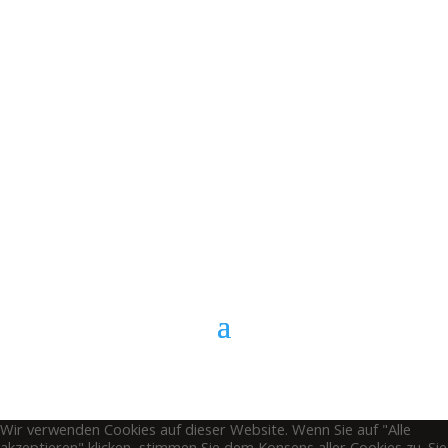
E-Mail
Kontaktformular
Anrufen
Wir verwenden Cookies auf dieser Website. Wenn Sie auf "Alle
akzeptieren" klicken, stimmen Sie dem Konsens aller Cookies zu. Sie