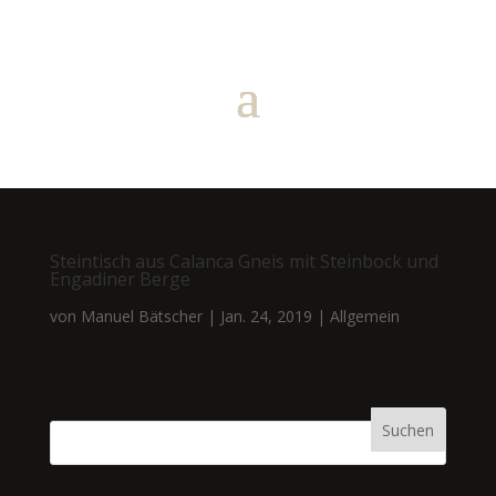
Steintisch aus Calanca Gneis mit Steinbock und
Engadiner Berge
von
Manuel Bätscher
|
Jan. 24, 2019
|
Allgemein