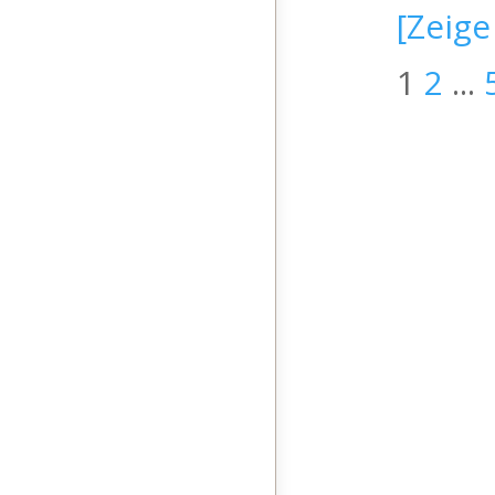
[Zeige
1
2
...