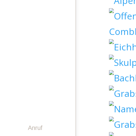
STEINDESIGN
LASERGRAVUREN
PINWAND
VIDEO
GESCHICHTE
TEAM
KONTAKT
Anruf