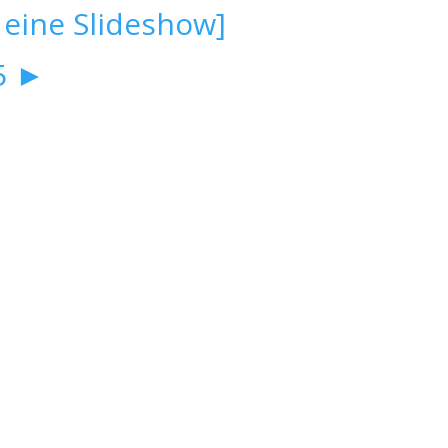
 eine Slideshow]
5
►