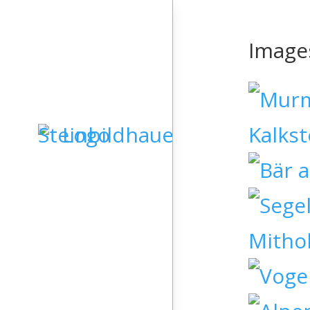
Image
STARTSEITE
GRABSTEINE
SKULPTUREN
KIESELKUNST