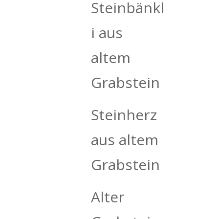
Steinbänkl
i aus
altem
Grabstein
Steinherz
aus altem
Grabstein
Alter