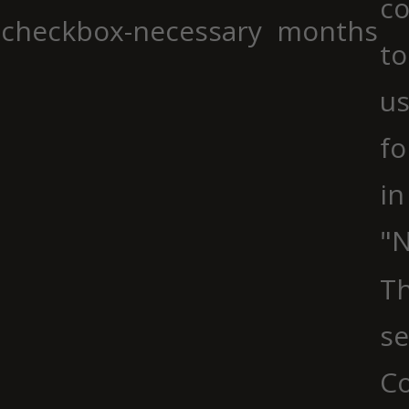
co
checkbox-necessary
months
to
us
fo
in
"N
Th
se
Co