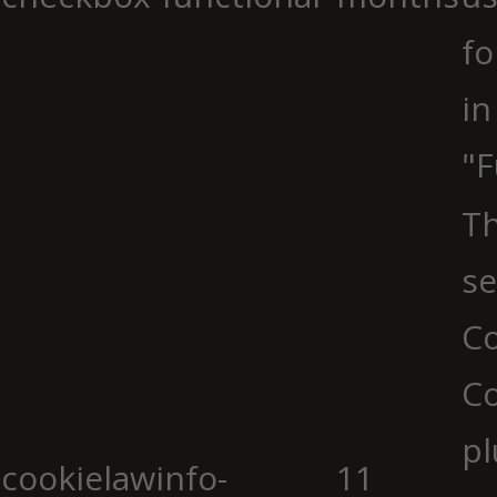
fo
in
"F
Th
se
Co
C
pl
cookielawinfo-
11