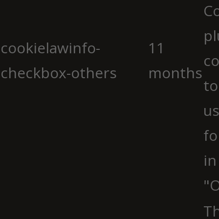
C
pl
cookielawinfo-
11
co
checkbox-others
months
to
us
fo
in
"O
Th