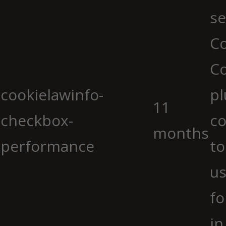
se
Co
C
cookielawinfo-
pl
11
checkbox-
co
months
performance
to
us
fo
in