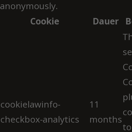
anonymously.
Cookie
Dauer
B
Th
se
Co
C
pl
cookielawinfo-
11
co
checkbox-analytics
months
to