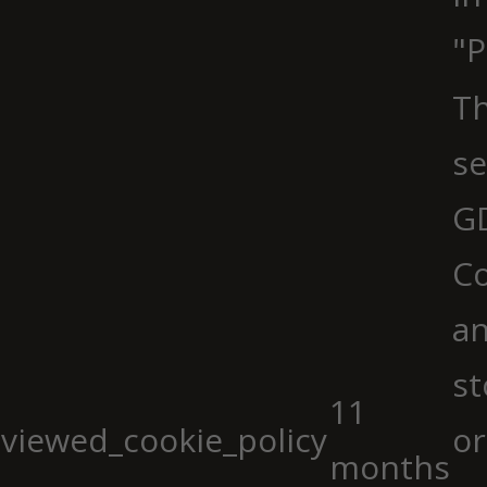
"P
Th
se
G
Co
an
st
11
viewed_cookie_policy
or
months