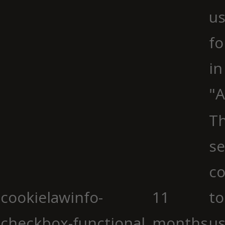
us
fo
in
"A
Th
se
co
cookielawinfo-
11
to
checkbox-functional
months
us