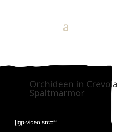
Orchideen in Crevola
Spaltmarmor
[igp-video src=““