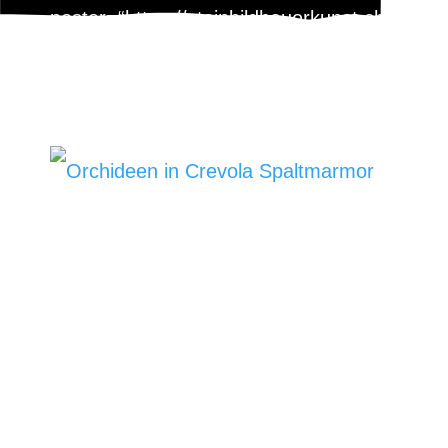
poster=“https://steinbildhauerkunst.ch/wp-
content/uploads/2023/08/orchideen-in-
crevola-spaltmarmor-3.jpg“ size=“large“]
BILDHAUEREI
BÄTSCHER