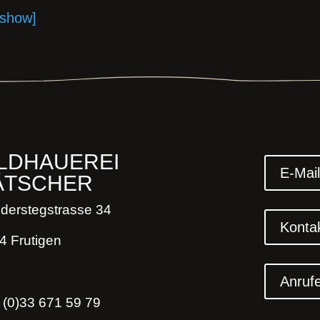
eshow]
ILDHAUEREI
E-Mai
ÄTSCHER
derstegstrasse 34
Konta
4 Frutigen
Anruf
 (0)33 671 59 79