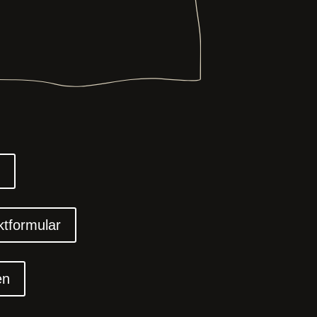
l
ktformular
en