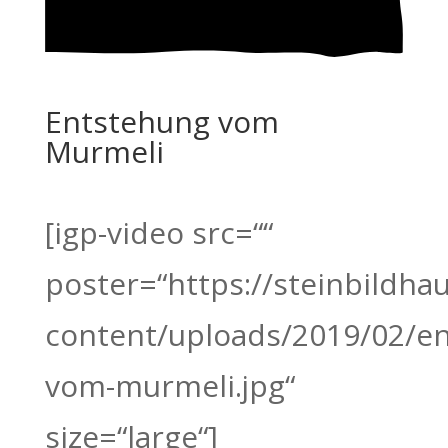
Entstehung vom
Murmeli
[igp-video src=““
poster=“https://steinbildha
content/uploads/2019/02/e
vom-murmeli.jpg“
size=“large“]