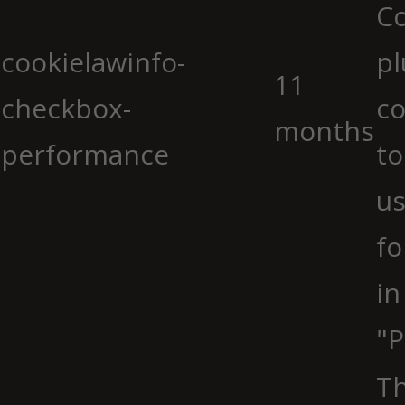
C
cookielawinfo-
pl
11
checkbox-
co
months
performance
to
us
fo
in
"P
Th