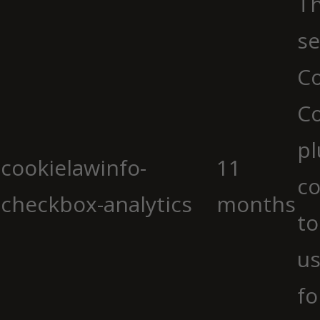
Th
se
Co
C
pl
cookielawinfo-
11
co
checkbox-analytics
months
to
us
fo