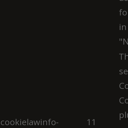
fo
in
"N
Th
se
Co
C
pl
cookielawinfo-
11