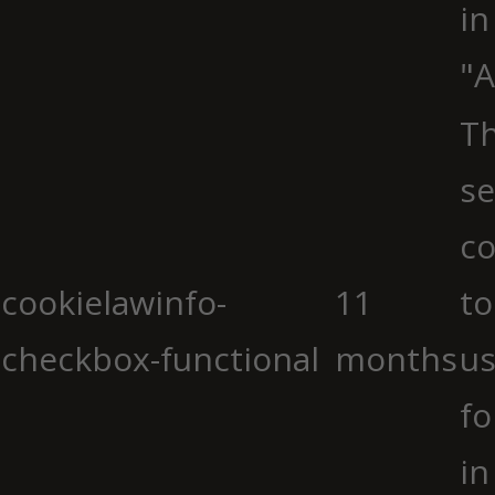
in
"A
Th
se
co
cookielawinfo-
11
to
checkbox-functional
months
us
fo
in