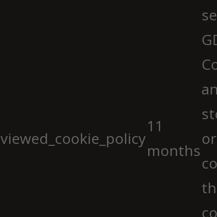
se
G
Co
an
st
11
viewed_cookie_policy
or
months
co
th
co