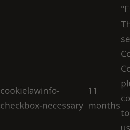
"F
Th
se
Co
C
pl
cookielawinfo-
11
co
checkbox-necessary
months
to
us