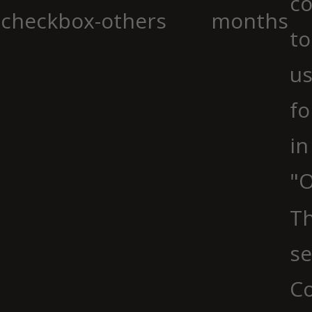
co
checkbox-others
months
to
us
fo
in
"O
Th
se
Co