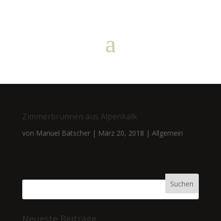
Zimmerbrunnen aus Alpenkalk
von
Manuel Bätscher
|
März 20, 2018
|
Allgemein
Neueste Beiträge