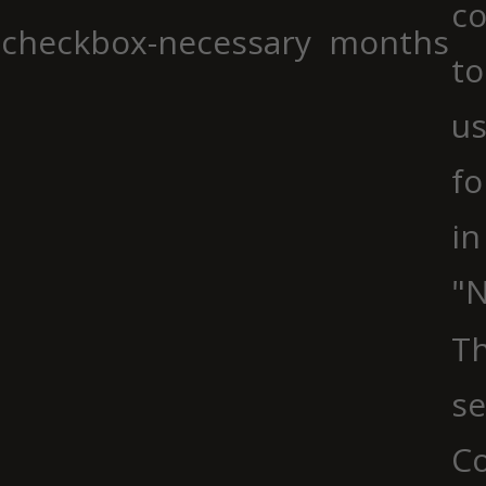
co
checkbox-necessary
months
to
us
fo
in
"N
Th
se
Co