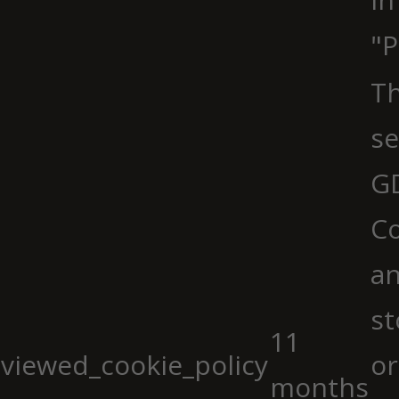
"P
Th
se
G
Co
an
st
11
viewed_cookie_policy
or
months