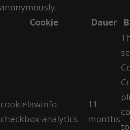
anonymously.
Cookie
Dauer
B
Th
se
Co
C
pl
cookielawinfo-
11
co
checkbox-analytics
months
to