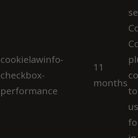
se
Co
C
cookielawinfo-
pl
11
checkbox-
co
months
performance
to
us
fo
in