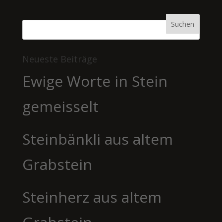
Neueste Beiträge
Ewige Worte in Stein
gemeisselt
Steinbänkli aus altem
Grabstein
Steinherz aus altem