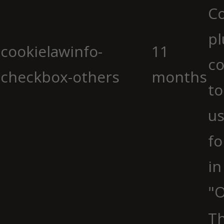
C
pl
cookielawinfo-
11
co
checkbox-others
months
to
us
fo
in
"O
Th