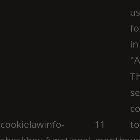
us
fo
in
"A
Th
se
co
cookielawinfo-
11
to