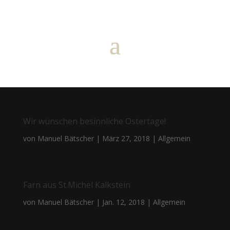
Wir wünschen besinnliche Ostertage!
von
Manuel Bätscher
|
März 27, 2018
|
Allgemein
Farn aus St.Michel Kalkstein
von
Manuel Bätscher
|
Jan. 12, 2018
|
Allgemein