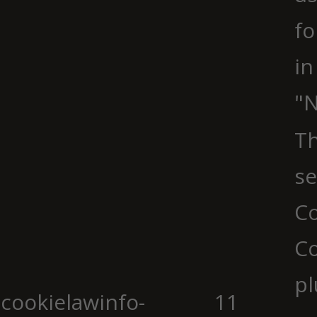
fo
in
"N
Th
se
Co
C
pl
cookielawinfo-
11