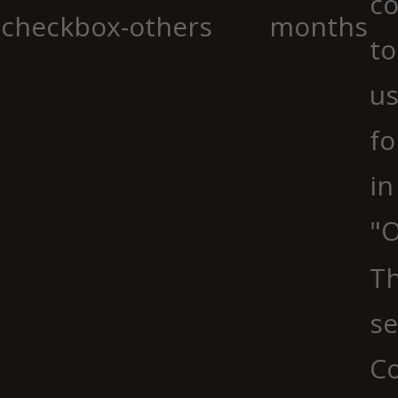
co
checkbox-others
months
to
us
fo
in
"O
Th
se
Co