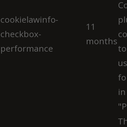
C
cookielawinfo-
pl
11
checkbox-
co
months
performance
to
us
fo
in
"P
Th