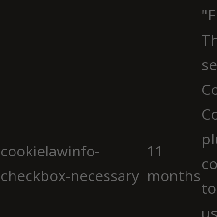
"F
Th
se
Co
C
pl
cookielawinfo-
11
co
checkbox-necessary
months
to
us