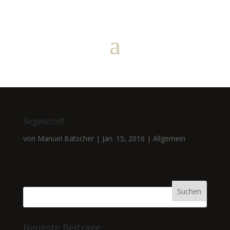
Segelschiff
von
Manuel Bätscher
|
Jan. 15, 2016
|
Allgemein
Neueste Beiträge