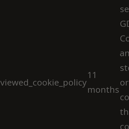
se
G
Co
an
st
11
viewed_cookie_policy
or
months
co
th
co