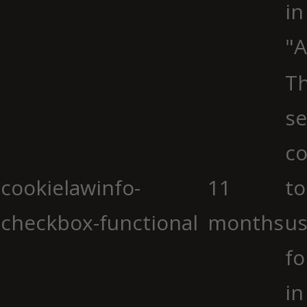
in
"A
Th
se
co
cookielawinfo-
11
to
checkbox-functional
months
us
fo
in