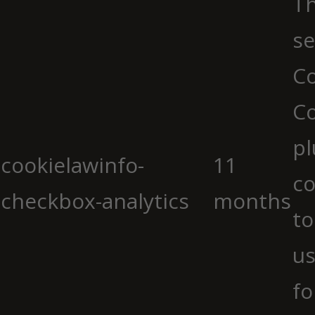
Th
se
Co
C
pl
cookielawinfo-
11
co
checkbox-analytics
months
to
us
fo