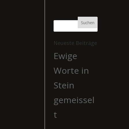
Neueste Beiträge
Ewige
Worte in
Stein
gemeissel
t