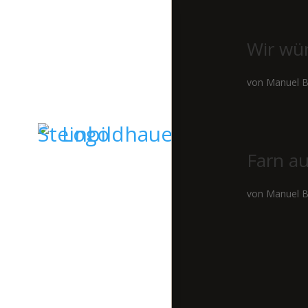
Wir wü
von
Manuel B
Farn au
von
Manuel B
STARTSEITE
GRABSTEINE
SKULPTUREN
KIESELKUNST