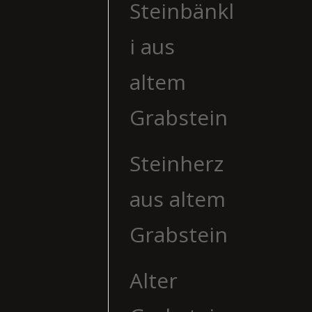
Steinbänkl
i aus
altem
Grabstein
Steinherz
aus altem
Grabstein
Alter