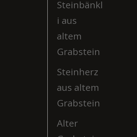
Steinbänkl
i aus
altem
Grabstein
Steinherz
aus altem
Grabstein
Alter