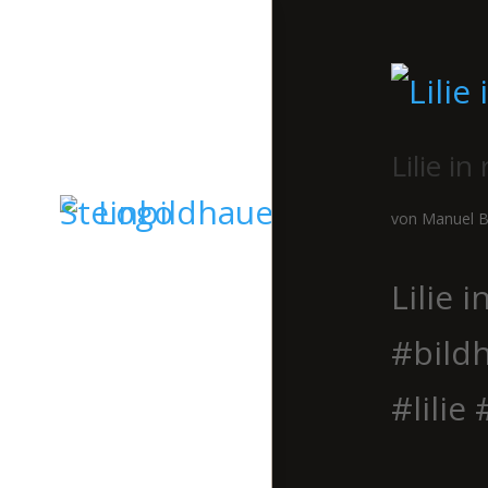
Lilie in
von
Manuel B
Lilie 
STARTSEITE
#bild
GRABSTEINE
#lilie
SKULPTUREN
KIESELKUNST