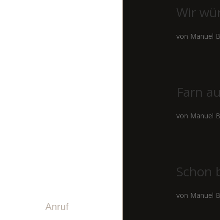
STEINDESIGN
Wir wü
LASERGRAVUREN
von
Manuel B
PINWAND
VIDEO
Farn au
GESCHICHTE
TEAM
von
Manuel B
KONTAKT
Schon 
von
Manuel B
Anruf