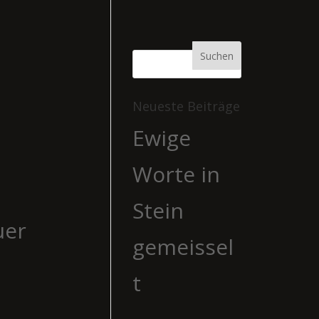
Neueste Beiträge
Ewige
Worte in
Stein
uer
gemeissel
t