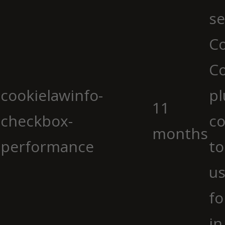
se
Co
C
cookielawinfo-
pl
11
checkbox-
co
months
performance
to
us
fo
in