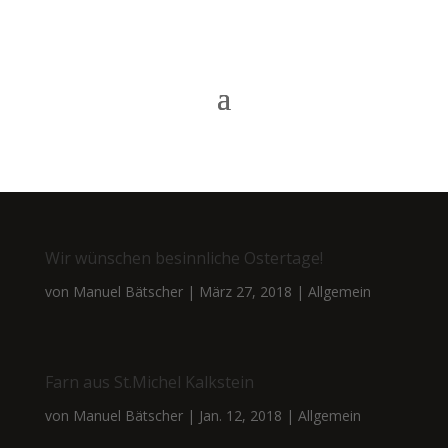
Wir wünschen besinnliche Ostertage!
von
Manuel Bätscher
|
März 27, 2018
|
Allgemein
Farn aus St.Michel Kalkstein
von
Manuel Bätscher
|
Jan. 12, 2018
|
Allgemein