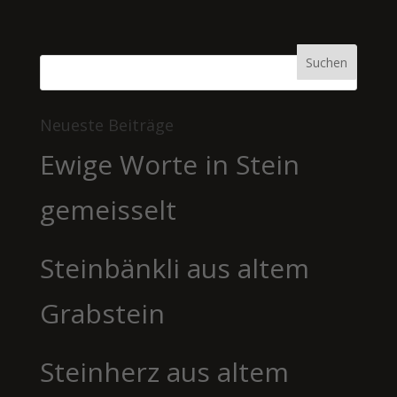
Neueste Beiträge
Ewige Worte in Stein
gemeisselt
Steinbänkli aus altem
Grabstein
Steinherz aus altem