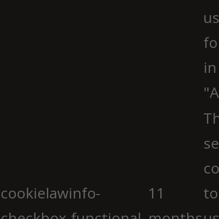
us
fo
in
"A
Th
se
co
cookielawinfo-
11
to
checkbox-functional
months
us