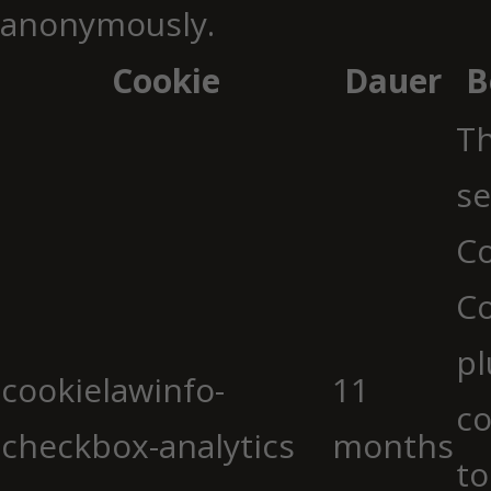
anonymously.
Cookie
Dauer
B
Th
se
Co
C
pl
cookielawinfo-
11
co
checkbox-analytics
months
to