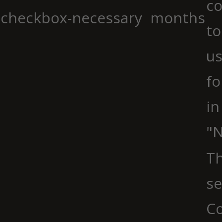
co
checkbox-necessary
months
to
us
fo
in
"N
Th
se
Co