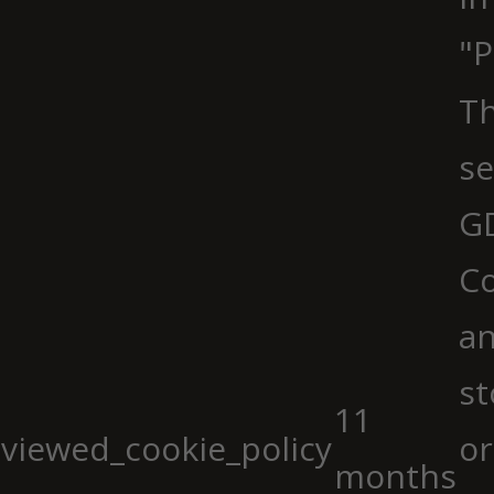
"P
Th
se
G
Co
an
st
11
viewed_cookie_policy
or
months