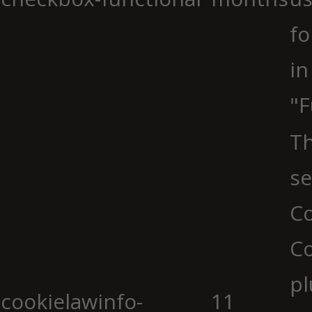
fo
in
"F
Th
se
Co
C
pl
cookielawinfo-
11