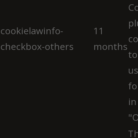
C
pl
cookielawinfo-
11
co
checkbox-others
months
to
us
fo
in
"O
Th