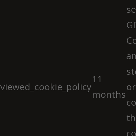
se
G
Co
an
st
11
viewed_cookie_policy
or
months
co
th
co