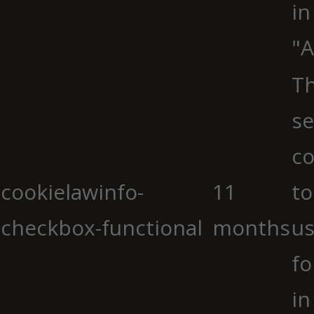
in
"A
Th
se
co
cookielawinfo-
11
to
checkbox-functional
months
us
fo
in