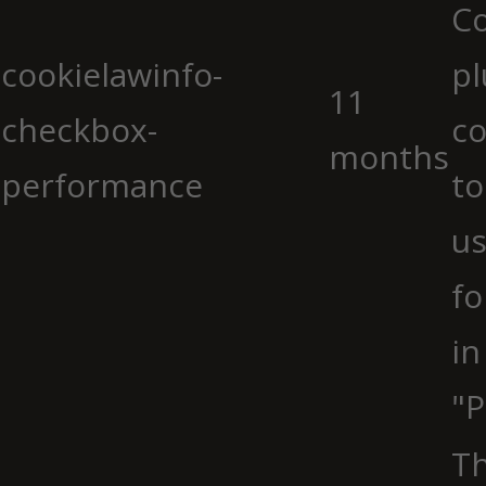
C
cookielawinfo-
pl
11
checkbox-
co
months
performance
to
us
fo
in
"P
Th