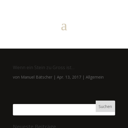
Wenn ein Stein zu Gross ist…
von
Manuel Bätscher
|
Apr. 13, 2017
|
Allgemein
Neueste Beiträge