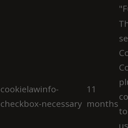
"F
Th
se
Co
C
pl
cookielawinfo-
11
co
checkbox-necessary
months
to
us