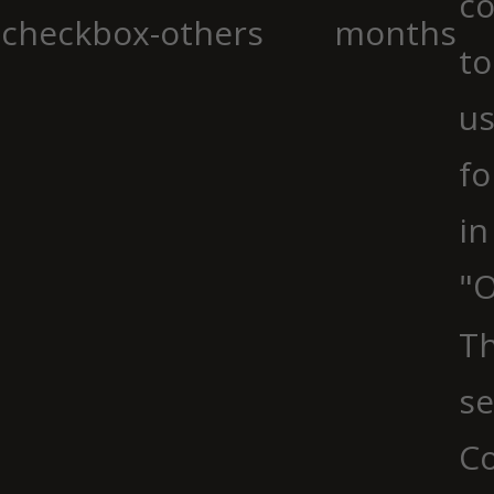
co
checkbox-others
months
to
us
fo
in
"O
Th
se
Co