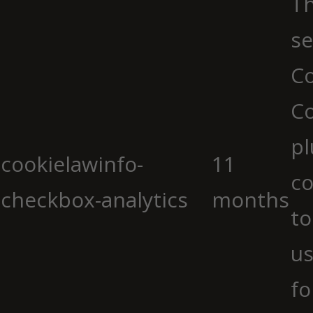
Th
se
Co
C
pl
cookielawinfo-
11
co
checkbox-analytics
months
to
us
fo