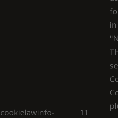
fo
in
"N
Th
se
Co
C
pl
cookielawinfo-
11