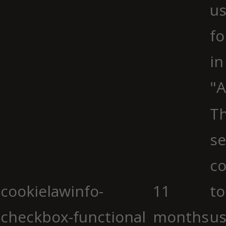
us
fo
in
"A
Th
se
co
cookielawinfo-
11
to
checkbox-functional
months
us