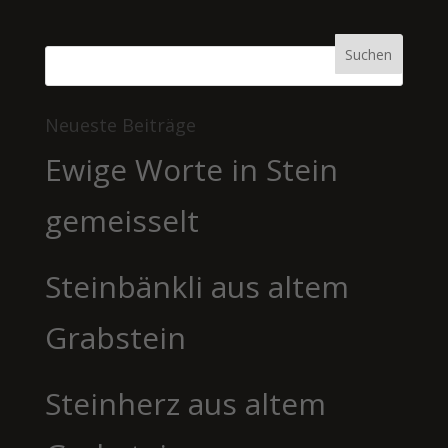
Neueste Beiträge
Ewige Worte in Stein
gemeisselt
Steinbänkli aus altem
Grabstein
Steinherz aus altem