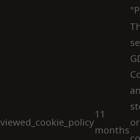
"P
Th
se
G
Co
an
st
11
viewed_cookie_policy
or
months
co