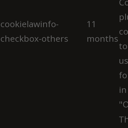
C
pl
cookielawinfo-
11
co
checkbox-others
months
to
us
fo
in
"O
Th