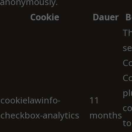
anonymously.
Cookie
Dauer
B
Th
se
Co
C
pl
cookielawinfo-
11
co
checkbox-analytics
months
to