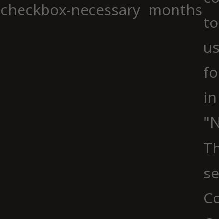
checkbox-necessary
months
to
us
fo
in
"N
Th
se
Co