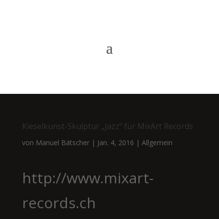
Kieselkunst-Skulptur „Jazz“ für MixArt Records
von
Manuel Bätscher
|
Jan. 4, 2016
|
Allgemein
http://www.mixart-
records.ch