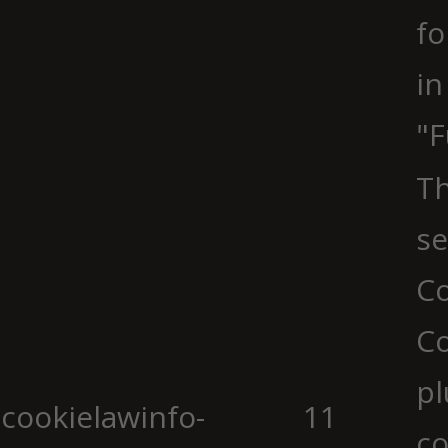
fo
in
"F
Th
se
Co
C
pl
cookielawinfo-
11
co