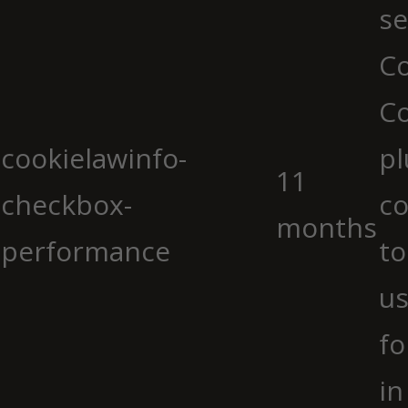
se
Co
C
cookielawinfo-
pl
11
checkbox-
co
months
performance
to
us
fo
in