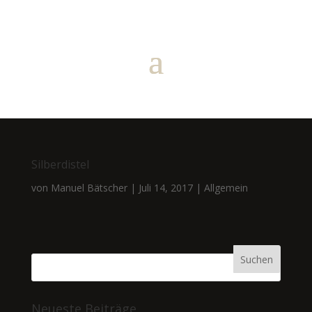
Silberdistel
von
Manuel Bätscher
|
Juli 14, 2017
|
Allgemein
Neueste Beiträge