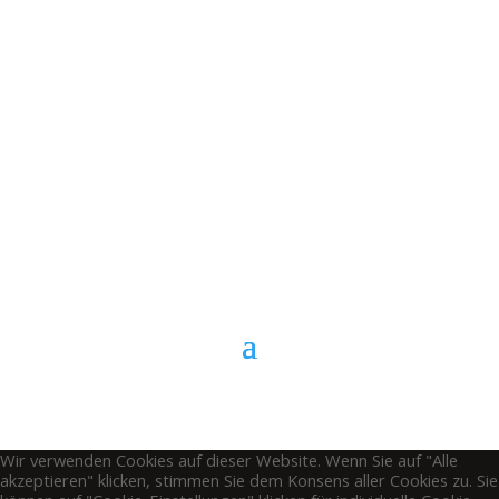
E-Mail
Kontaktformular
Anrufen
Wir verwenden Cookies auf dieser Website. Wenn Sie auf "Alle
akzeptieren" klicken, stimmen Sie dem Konsens aller Cookies zu. Sie