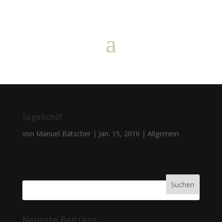
Segelschiff
von
Manuel Bätscher
|
Jan. 15, 2016
|
Allgemein
Neueste Beiträge