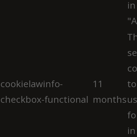
in
"A
Th
se
co
cookielawinfo-
11
to
checkbox-functional
months
us
fo
in