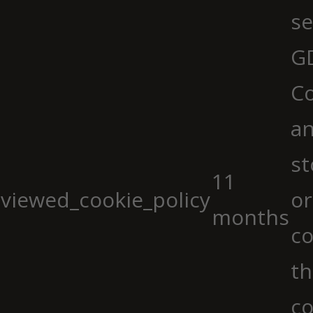
se
G
Co
an
st
11
viewed_cookie_policy
or
months
co
th
co