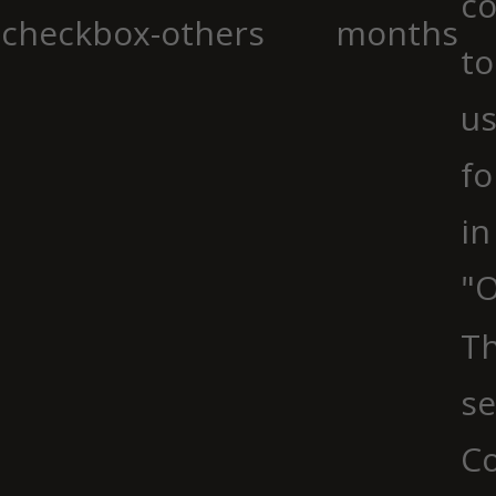
co
checkbox-others
months
to
us
fo
in
"O
Th
se
Co