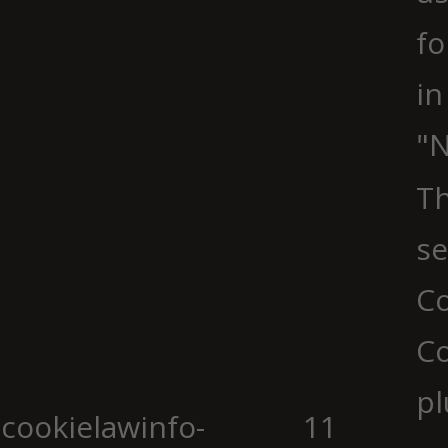
fo
in
"N
Th
se
Co
C
pl
cookielawinfo-
11