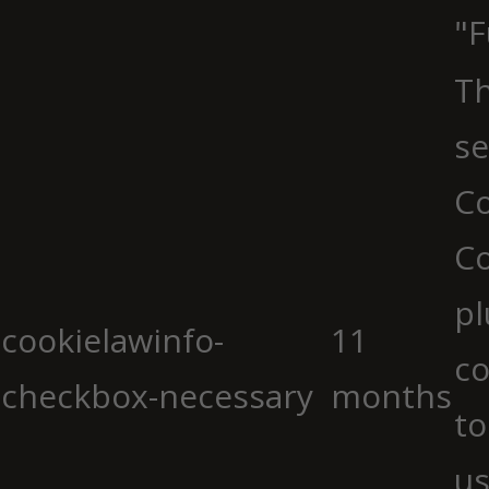
"F
Th
se
Co
C
pl
cookielawinfo-
11
co
checkbox-necessary
months
to
us