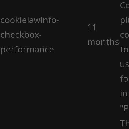
C
cookielawinfo-
pl
11
checkbox-
co
months
performance
to
us
fo
in
"P
Th