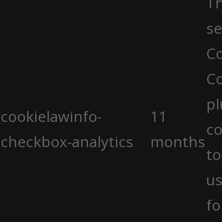
Th
se
Co
C
pl
cookielawinfo-
11
co
checkbox-analytics
months
to
us
fo