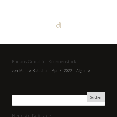
Bär aus Granit für Brunnenstock
von
Manuel Bätscher
|
Apr. 8, 2022
|
Allgemein
Neueste Beiträge