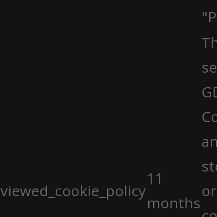
"P
Th
se
G
Co
an
st
11
viewed_cookie_policy
or
months
co