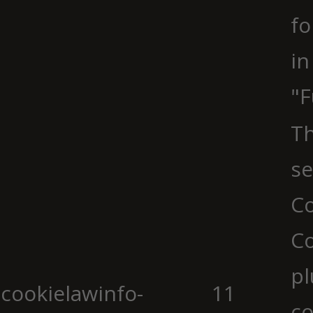
fo
in
"F
Th
se
Co
C
pl
cookielawinfo-
11
co