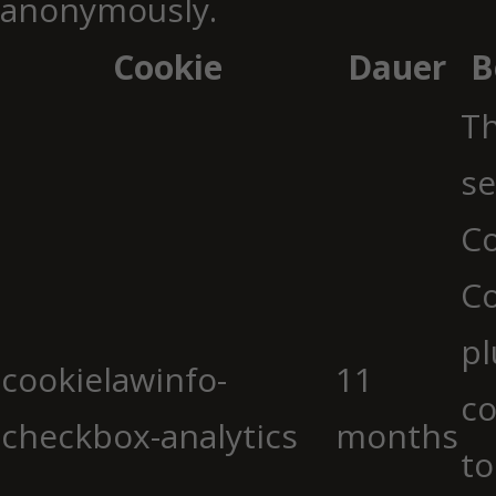
anonymously.
Cookie
Dauer
B
Th
se
Co
C
pl
cookielawinfo-
11
co
checkbox-analytics
months
to