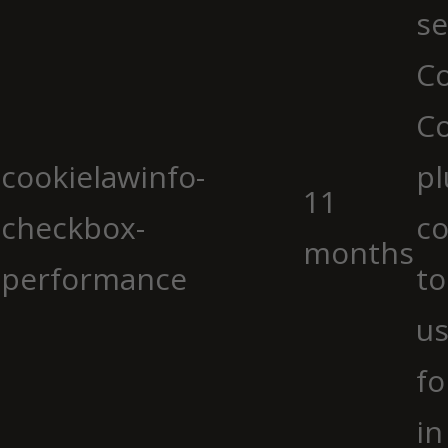
se
Co
C
cookielawinfo-
pl
11
checkbox-
co
months
performance
to
us
fo
in