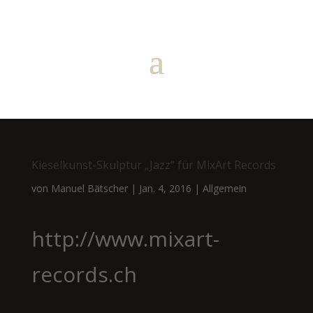
Kieselkunst-Skulptur „Jazz“ für MixArt Records
von
Manuel Bätscher
|
Jan. 4, 2016
|
Allgemein
http://www.mixart-
records.ch