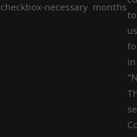
checkbox-necessary
months
to
us
fo
in
"N
Th
se
Co