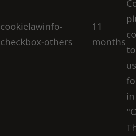
C
pl
cookielawinfo-
11
co
checkbox-others
months
to
us
fo
in
"O
Th