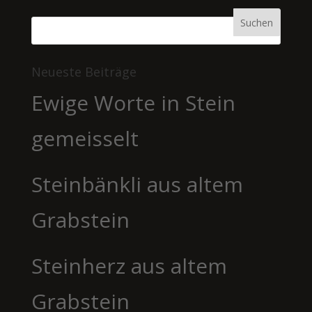
Neueste Beiträge
Ewige Worte in Stein
gemeisselt
Steinbänkli aus altem
Grabstein
Steinherz aus altem
Grabstein