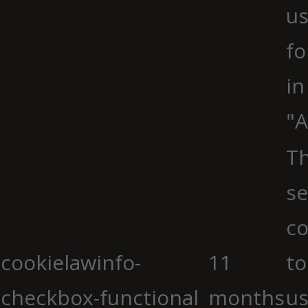
us
fo
in
"A
Th
se
co
cookielawinfo-
11
to
checkbox-functional
months
us