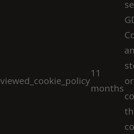
se
G
Co
an
st
11
viewed_cookie_policy
or
months
co
th
co