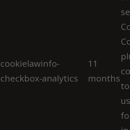
se
Co
C
pl
cookielawinfo-
11
co
checkbox-analytics
months
to
us
fo