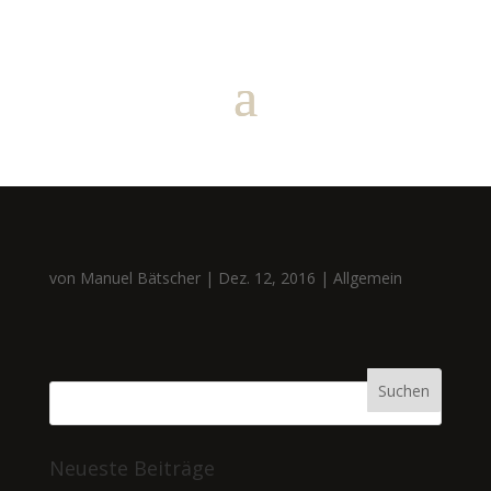
von
Manuel Bätscher
|
Dez. 12, 2016
|
Allgemein
Neueste Beiträge