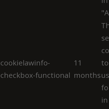
in
"A
Th
se
co
cookielawinfo-
11
to
checkbox-functional
months
us
fo
in