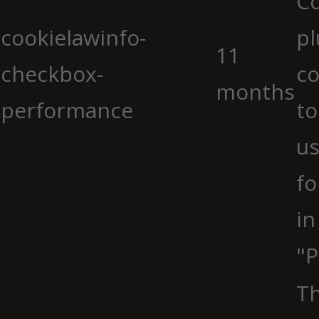
C
cookielawinfo-
pl
11
checkbox-
co
months
performance
to
us
fo
in
"P
Th