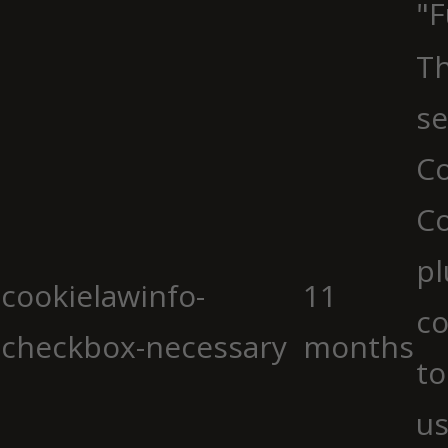
"F
Th
se
Co
C
pl
cookielawinfo-
11
co
checkbox-necessary
months
to
us