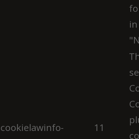
fo
in
"N
Th
se
Co
C
pl
cookielawinfo-
11
co