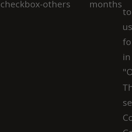
checkbox-others
months
to
us
fo
in
"O
Th
se
Co