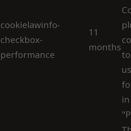
C
cookielawinfo-
pl
11
checkbox-
co
months
performance
to
us
fo
in
"P
Th