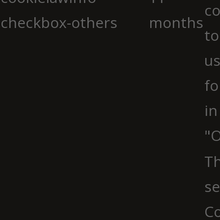
co
checkbox-others
months
to
us
fo
in
"O
Th
se
Co