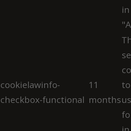
in
"A
Th
se
co
cookielawinfo-
11
to
checkbox-functional
months
us
fo
in