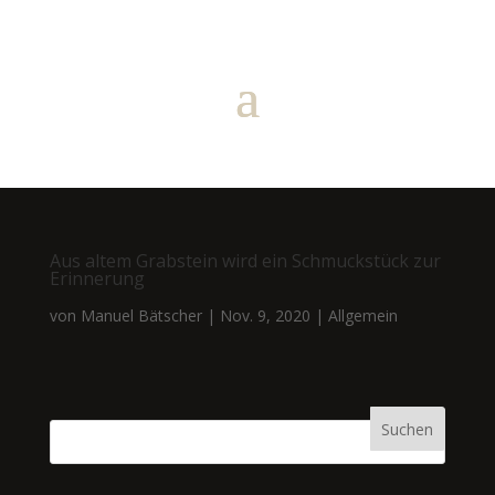
Aus altem Grabstein wird ein Schmuckstück zur
Erinnerung
von
Manuel Bätscher
|
Nov. 9, 2020
|
Allgemein