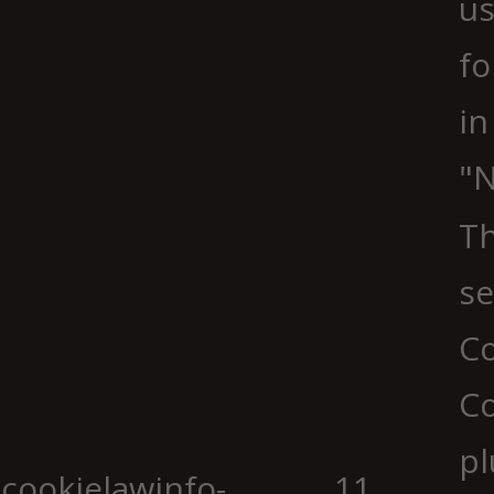
us
fo
in
"N
Th
se
Co
C
pl
cookielawinfo-
11