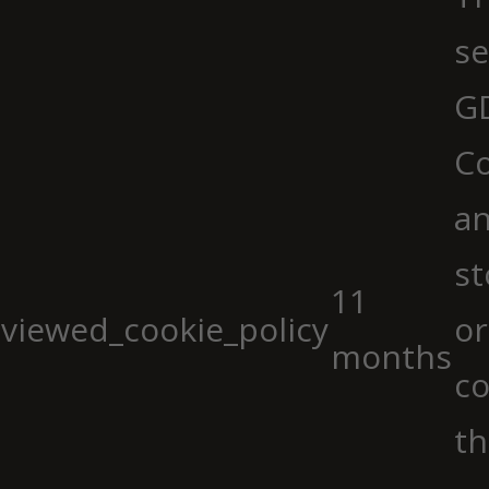
se
G
Co
an
st
11
viewed_cookie_policy
or
months
co
th