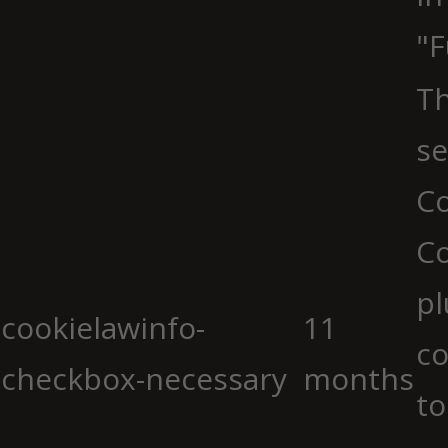
"F
Th
se
Co
C
pl
cookielawinfo-
11
co
checkbox-necessary
months
to