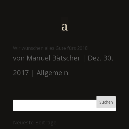
Wir wünschen alles Gute fürs 2018!
von
Manuel Bätscher
|
Dez. 30,
2017
|
Allgemein
Neueste Beiträge