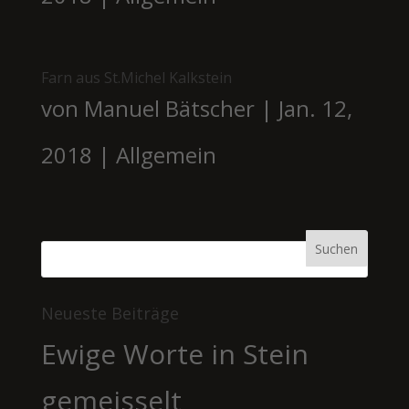
Farn aus St.Michel Kalkstein
von
Manuel Bätscher
|
Jan. 12,
2018
|
Allgemein
Neueste Beiträge
Ewige Worte in Stein
gemeisselt