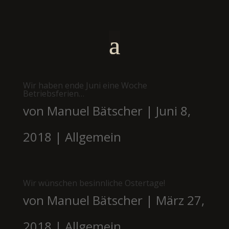
Wir haben ende Juni eine Woche
Betriebsferien…
von
Manuel Bätscher
|
Juni 8,
2018
|
Allgemein
Wir wünschen besinnliche Ostertage!
von
Manuel Bätscher
|
März 27,
2018
|
Allgemein