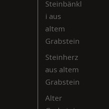
Steinbänkl
i aus
altem
Grabstein
Steinherz
aus altem
Grabstein
Alter