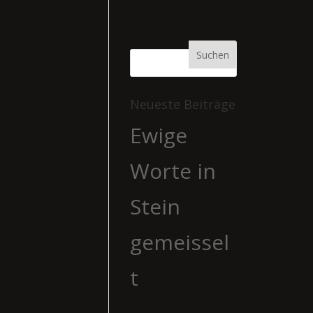
Neueste Beiträge
Ewige
Worte in
Stein
gemeissel
t