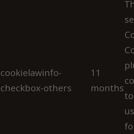
Th
se
Co
C
pl
cookielawinfo-
11
co
checkbox-others
months
to
us
fo