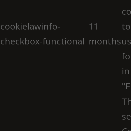
co
cookielawinfo-
11
to
checkbox-functional
months
us
fo
in
"F
Th
se