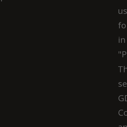
us
fo
in
"P
Th
se
G
Co
an