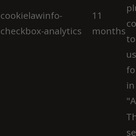
pl
cookielawinfo-
11
co
checkbox-analytics
months
to
us
fo
in
"A
Th
se