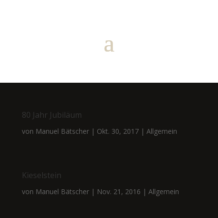
80 Jahr Jubiläum
von
Manuel Bätscher
|
Okt. 30, 2017
|
Allgemein
Kieselstein
von
Manuel Bätscher
|
Nov. 21, 2016
|
Allgemein