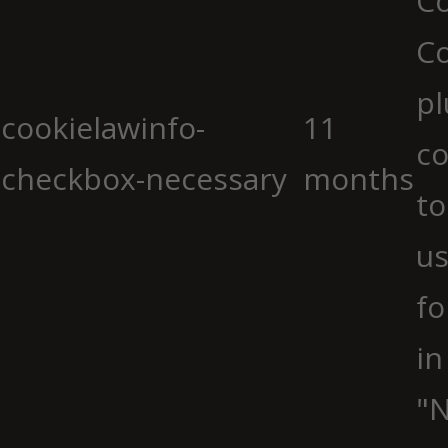
Co
C
pl
cookielawinfo-
11
co
checkbox-necessary
months
to
us
fo
in
"N