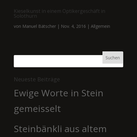
Kieselkunst in einem Optikergeschäft in
Solothurn
von
Manuel Bätscher
|
Nov. 4, 2016
|
Allgemein
Neueste Beiträge
Ewige Worte in Stein
gemeisselt
Steinbänkli aus altem