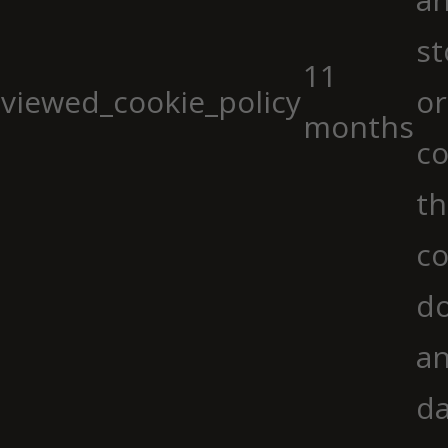
st
11
viewed_cookie_policy
or
months
co
th
co
do
an
da