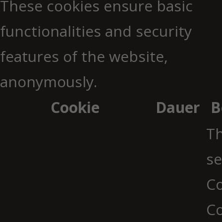
These cookies ensure basic
functionalities and security
features of the website,
anonymously.
Cookie
Dauer
B
Th
se
Co
C