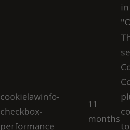
in
"O
Th
se
Co
C
cookielawinfo-
pl
11
checkbox-
co
months
performance
to