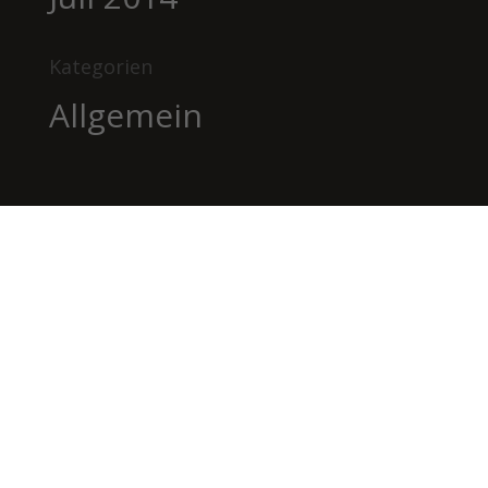
Kategorien
Allgemein
BILDHAUEREI
BÄTSCHER
Kanderstegstrasse 34
3714 Frutigen