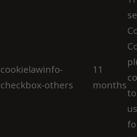
se
Co
C
pl
cookielawinfo-
11
co
checkbox-others
months
to
us
fo