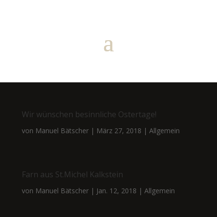
Wir wünschen besinnliche Ostertage!
von
Manuel Bätscher
|
März 27, 2018
|
Allgemein
Farn aus St.Michel Kalkstein
von
Manuel Bätscher
|
Jan. 12, 2018
|
Allgemein