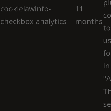
pl
cookielawinfo-
11
co
checkbox-analytics
months
to
us
fo
in
"A
Th
se