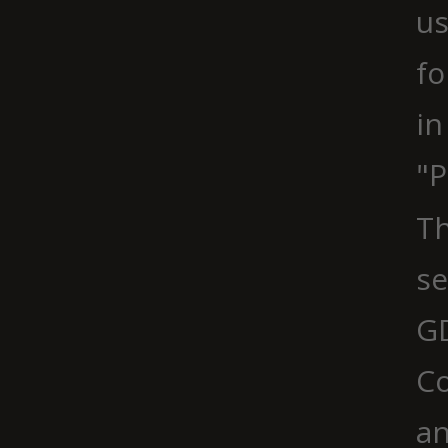
us
fo
in
"P
Th
se
G
Co
an