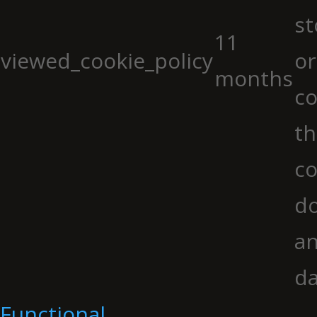
st
11
viewed_cookie_policy
or
months
co
th
co
do
an
da
Functional