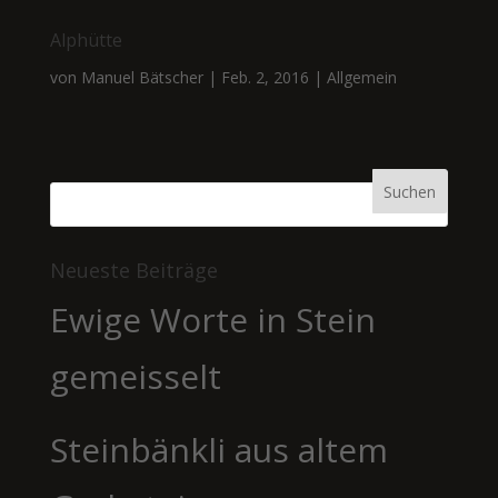
Alphütte
von
Manuel Bätscher
|
Feb. 2, 2016
|
Allgemein
Neueste Beiträge
Ewige Worte in Stein
gemeisselt
Steinbänkli aus altem