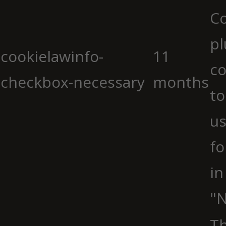
C
pl
cookielawinfo-
11
co
checkbox-necessary
months
to
us
fo
in
"N
Th