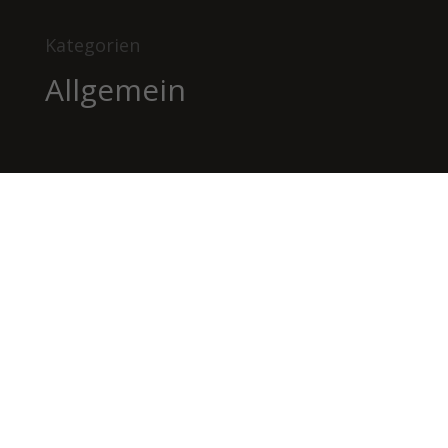
Kategorien
Allgemein
BILDHAUEREI
BÄTSCHER
Kanderstegstrasse 34
3714 Frutigen