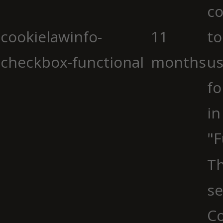
co
cookielawinfo-
11
to
checkbox-functional
months
us
fo
in
"F
Th
se
Co