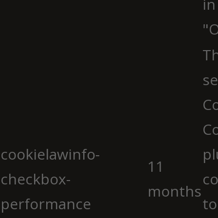
in
"O
Th
se
Co
C
cookielawinfo-
pl
11
checkbox-
co
months
performance
to