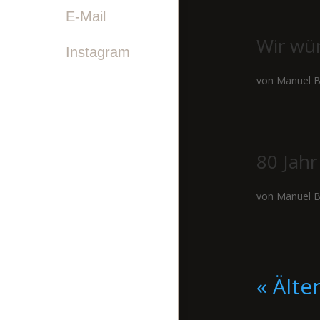

E-Mail
Wir wün
Instagram
von
Manuel B
80 Jahr
von
Manuel B
« Älte