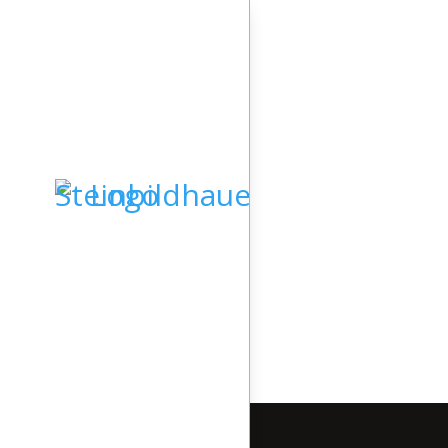
Startseite
Grabsteine
Skulpturen
Kieselkunst
Steindesign
Lasergravuren
Pinwand
Video
Geschichte
Team
STARTSEITE
Kontakt
GRABSTEINE
SKULPTUREN
KIESELKUNST