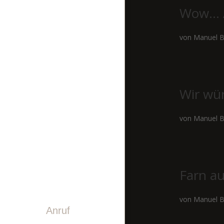
STEINDESIGN
Wow… A
LASERGRAVUREN
von
Manuel B
PINWAND
VIDEO
Wir wü
GESCHICHTE
TEAM
von
Manuel B
KONTAKT
Farn au
von
Manuel B
Anruf