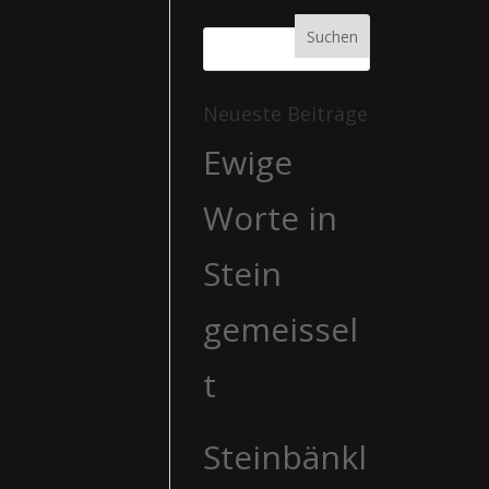
Neueste Beiträge
Ewige
Worte in
Stein
gemeissel
t
Steinbänkl