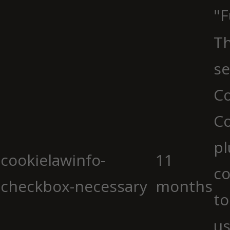
"F
Th
se
Co
C
pl
cookielawinfo-
11
co
checkbox-necessary
months
to
us