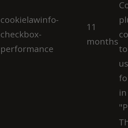
C
cookielawinfo-
pl
11
checkbox-
co
months
performance
to
us
fo
in
"P
Th