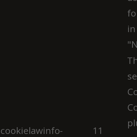
fo
in
"N
Th
se
Co
C
pl
cookielawinfo-
11