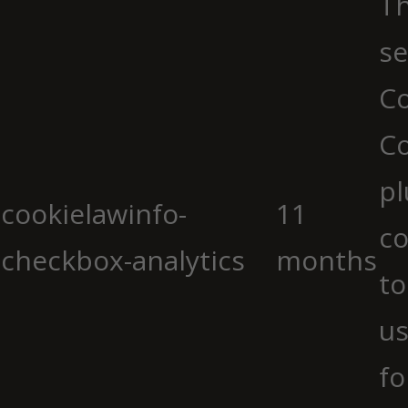
Th
se
Co
C
pl
cookielawinfo-
11
co
checkbox-analytics
months
to
us
fo