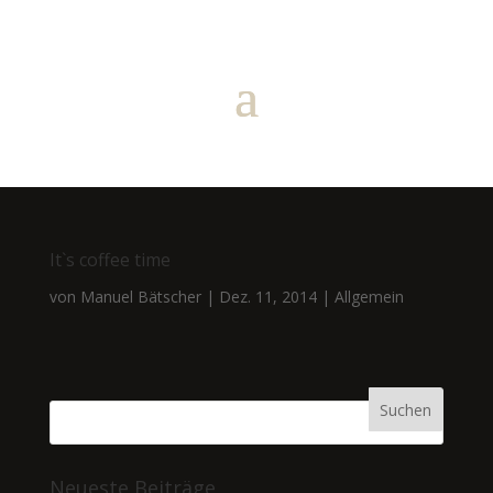
It`s coffee time
von
Manuel Bätscher
|
Dez. 11, 2014
|
Allgemein
Neueste Beiträge