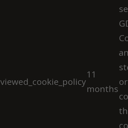
se
G
Co
an
st
11
viewed_cookie_policy
or
months
co
th
co