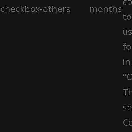
co
checkbox-others
months
to
us
fo
in
"O
Th
se
Co