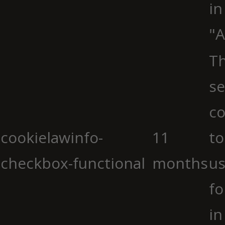
in
"A
Th
se
co
cookielawinfo-
11
to
checkbox-functional
months
us
fo
in