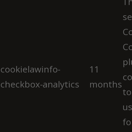
Th
se
Co
C
pl
cookielawinfo-
11
co
checkbox-analytics
months
to
us
fo