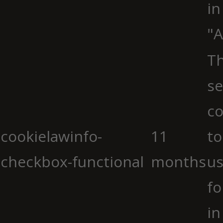
in
"A
Th
se
co
cookielawinfo-
11
to
checkbox-functional
months
us
fo
in