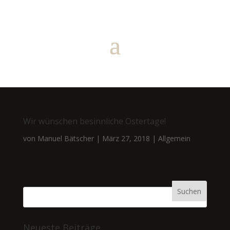
Wir wünschen besinnliche Ostertage!
von
Manuel Bätscher
|
März 27, 2018
|
Allgemein
Neueste Beiträge