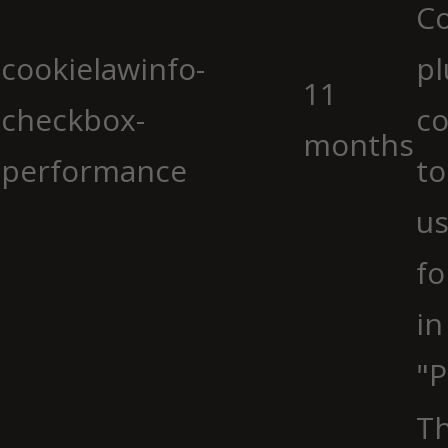
C
cookielawinfo-
pl
11
checkbox-
co
months
performance
to
us
fo
in
"P
Th