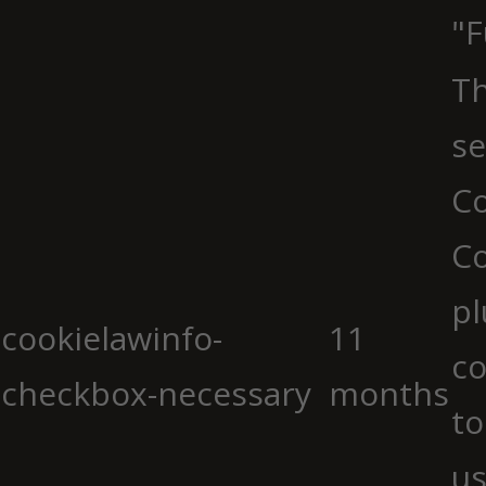
"F
Th
se
Co
C
pl
cookielawinfo-
11
co
checkbox-necessary
months
to
us