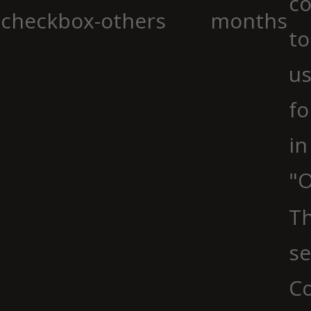
co
checkbox-others
months
to
us
fo
in
"O
Th
se
Co