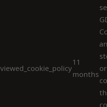
se
G
Co
an
st
11
viewed_cookie_policy
or
months
co
th
co