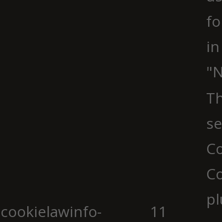
fo
in
"N
Th
se
Co
C
pl
cookielawinfo-
11