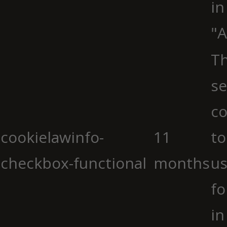
in
"A
Th
se
co
cookielawinfo-
11
to
checkbox-functional
months
us
fo
in