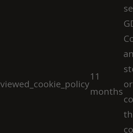
se
G
Co
an
st
11
viewed_cookie_policy
or
months
co
th
co