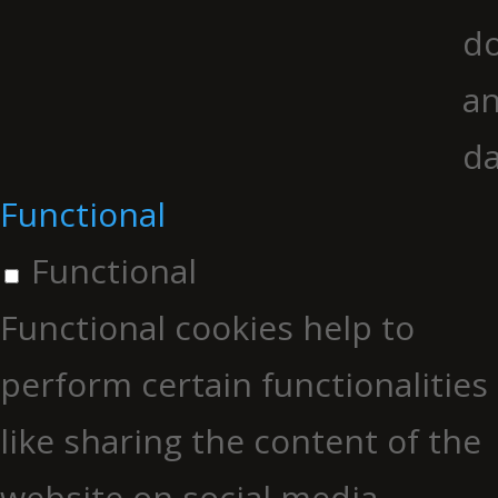
do
an
da
Functional
Functional
Functional cookies help to
perform certain functionalities
like sharing the content of the
website on social media