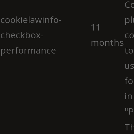
C
cookielawinfo-
pl
11
checkbox-
co
months
performance
to
us
fo
in
"P
Th