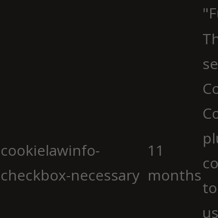
"F
Th
se
Co
C
pl
cookielawinfo-
11
co
checkbox-necessary
months
to
us