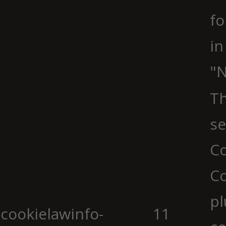
fo
in
"N
Th
se
Co
C
pl
cookielawinfo-
11