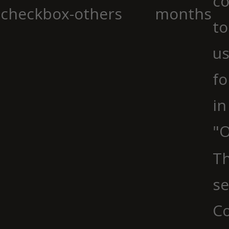
co
checkbox-others
months
to
us
fo
in
"O
Th
se
Co