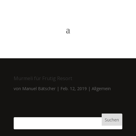
Murmeli für Frutig Resort
von
Manuel Bätscher
|
Feb. 12, 2019
|
Allgemein