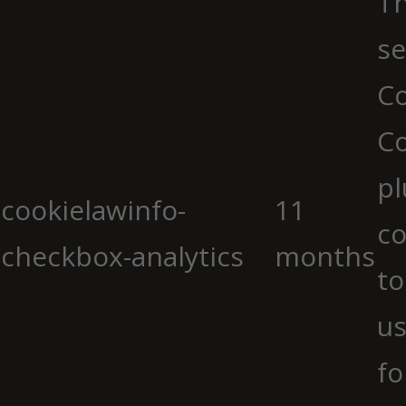
Th
se
Co
C
pl
cookielawinfo-
11
co
checkbox-analytics
months
to
us
fo