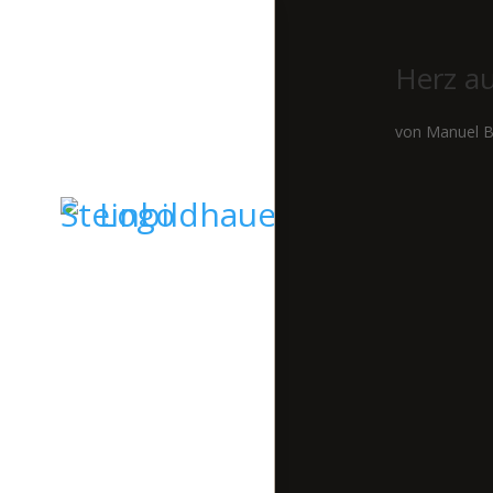
Herz a
von
Manuel B
STARTSEITE
GRABSTEINE
SKULPTUREN
KIESELKUNST