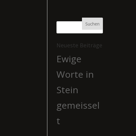
Neueste Beiträge
Ewige
Worte in
Stein
gemeissel
t