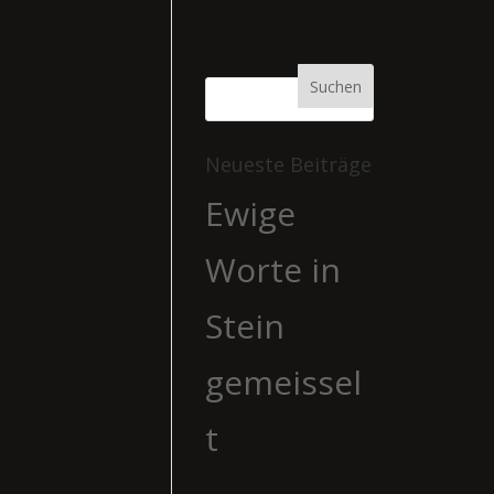
Neueste Beiträge
Ewige
Worte in
Stein
gemeissel
t