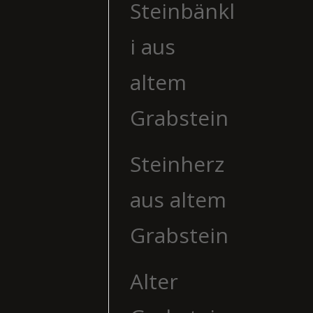
Steinbänkl
i aus
altem
Grabstein
Steinherz
aus altem
Grabstein
Alter