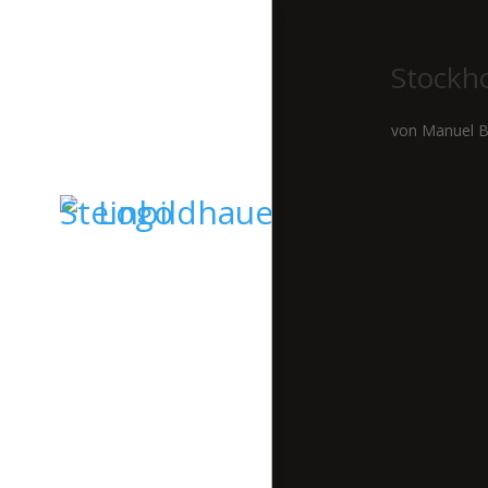
Stockh
von
Manuel B
STARTSEITE
GRABSTEINE
SKULPTUREN
KIESELKUNST